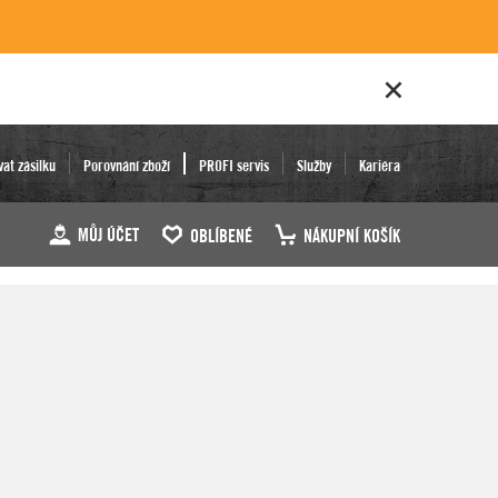
vat zásilku
Porovnání zboží
PROFI servis
Služby
Kariéra
MŮJ ÚČET
OBLÍBENÉ
NÁKUPNÍ KOŠÍK