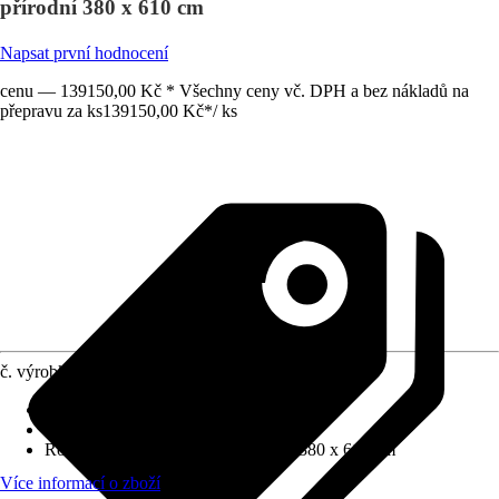
přírodní 380 x 610 cm
Napsat první hodnocení
cenu — 139150,00 Kč * Všechny ceny vč. DPH a bez nákladů na
přepravu za ks
139150,00 Kč
*
/
ks
č. výrobku
5601557
Tloušťka stěny
:
45 mm
Zatížení sněhem
:
0,75 kN/m²
Rozměry š x h bez přesahu střechy
:
380 x 610 cm
Více informací o zboží