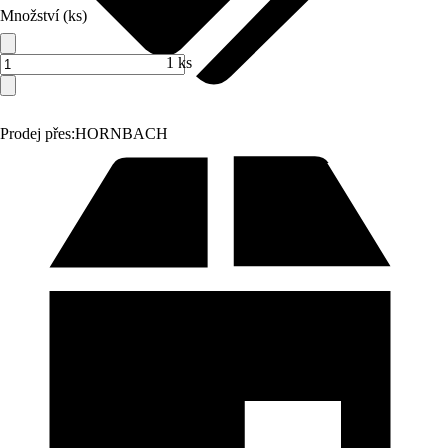
Množství (ks)
1 ks
Prodej přes:
HORNBACH