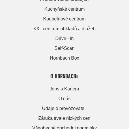
Kuchyňské centrum
Koupelnové centrum
XXL centrum obkladů a dlažeb
Drive - In
Self-Scan
Hornbach Box
O HORNBACHu
Jobs a Kariera
O nás
Údaje o provozovateli
Záruka trvale nízkých cen
Všeobecné obchodní podmínky