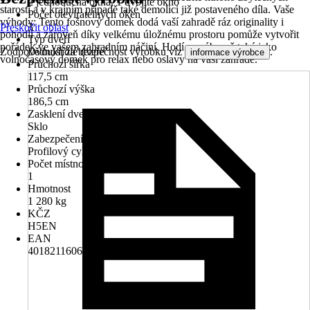
2 jednoduchá okna, 1 dvojité okno
starostí a v krajním případě také demolici již postaveného díla. Vaše
Počet otevíratelných oken
výhody: Tento fošnový domek dodá vaší zahradě ráz originality i
3
Přeskočit oblast
pohodlí a zároveň díky velkému úložnému prostoru pomůže vytvořit
Typ dveří
pořádek ve vašem zahradním náčiní. Hodí se výborně také jako
Zodpovědnost za bezpečnost výrobku viz
.
Dvoukřídlé dveře
informace výrobce
volnočasový domek pro relax nebo oslavy na vaší zahradě.
Průchozí šířka
117,5 cm
Průchozí výška
186,5 cm
Zasklení dveří
Sklo
Zabezpečení
Profilový cylindrický zámek
Počet místností
1
Hmotnost
1 280 kg
KČZ
H5EN
EAN
4018211606016