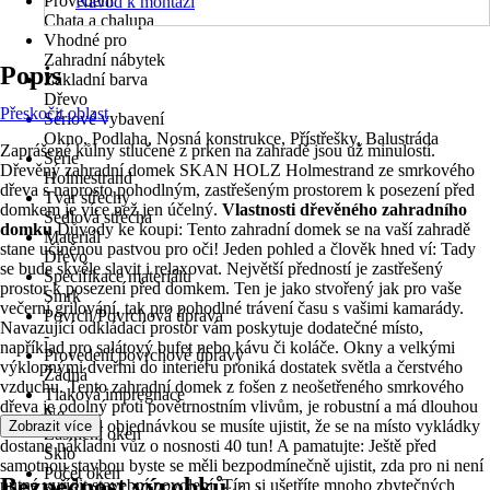
Provedení
Návod k montáži
Chata a chalupa
Vhodné pro
Zahradní nábytek
Popis
Základní barva
Dřevo
Přeskočit oblast
Sériové vybavení
Okno, Podlaha, Nosná konstrukce, Přístřešky, Balustráda
Zaprášené kůlny stlučené z prken na zahradě jsou už minulostí.
Série
Dřevěný zahradní domek SKAN HOLZ Holmestrand ze smrkového
Holmestrand
dřeva s naprosto pohodlným, zastřešeným prostorem k posezení před
Tvar střechy
domkem je více než jen účelný.
Vlastnosti dřevěného zahradního
Sedlová střecha
domku
Důvody ke koupi: Tento zahradní domek se na vaší zahradě
Materiál
stane učiněnou pastvou pro oči! Jeden pohled a člověk hned ví: Tady
Dřevo
se bude skvěle slavit i relaxovat. Největší předností je zastřešený
Specifikace materiálu
prostor k posezení před domkem. Ten je jako stvořený jak pro vaše
Smrk
večerní grilování, tak pro pohodlné trávení času s vašimi kamarády.
Povrch/Povrchová úprava
Navazující odkládací prostor vám poskytuje dodatečné místo,
-
například pro salátový bufet nebo kávu či koláče. Okny a velkými
Provedení povrchové úpravy
výklopnými dveřmi do interiéru proniká dostatek světla a čerstvého
Žádná
vzduchu. Tento zahradní domek z fošen z neošetřeného smrkového
Tlaková impregnace
dřeva je odolný proti povětrnostním vlivům, je robustní a má dlouhou
Ne
životnost. Před objednávkou se musíte ujistit, že se na místo vykládky
Zobrazit více
Zasklení oken
dostane nákladní vůz o nosnosti 40 tun! A pamatujte: Ještě před
Sklo
samotnou stavbou byste se měli bezpodmínečně ujistit, zda pro ni není
Počet oken
Bezpečnost výrobků
nutné vyřídit stavební povolení. Tím si ušetříte mnoho zbytečných