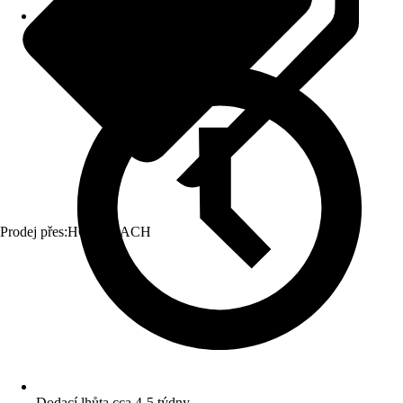
Prodej přes:
HORNBACH
Dodací lhůta cca 4-5 týdny