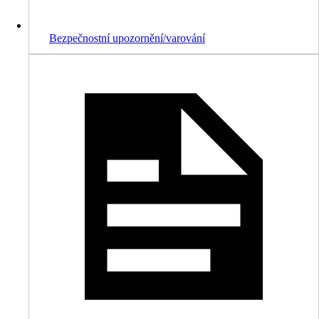
Bezpečnostní upozornění/varování