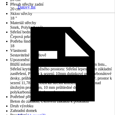
Přesah střechy zadní
Datový list
20 cm
Sklon střechy
18 °
Materiál střechy
Smrk, Polykarbonát
Střešní bednění
Čepová prkna
Potřeba šindelů v m²
18
Vlastnosti
Sestavitelné zrcadlově
Upozornění
Bližší informace jsou uvedeny v technickém datovém listu.,
Střešní krytina úložného prostoru: Střešní lepenka pro základní
zastřešení, Prostor k sezení: 10mm dutinkové polykarbonátové
desky, průhledné Plocha úložného prostoru 11,40 m², prostor k
sezení 11,78 m² Tloušťka střešní konstrukce 19 mm nad
úložným prostorem, 10 mm průhledné dutinkové
polykarbonátové desky nad prostorem k sezení
Potřebné příslušenství
Beton do základů, Ukotvení základu k podkladu
Druh výrobku
Zahradní domek