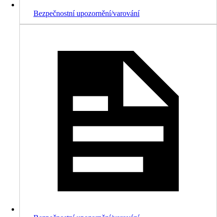
Bezpečnostní upozornění/varování