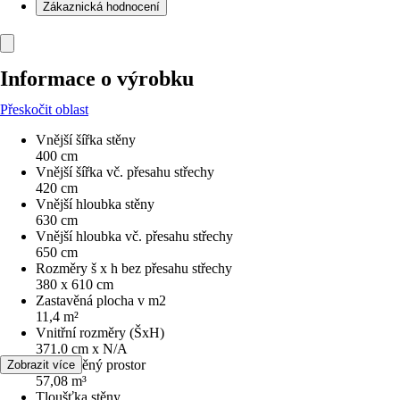
Zákaznická hodnocení
Informace o výrobku
Přeskočit oblast
Vnější šířka stěny
400 cm
Vnější šířka vč. přesahu střechy
420 cm
Vnější hloubka stěny
630 cm
Vnější hloubka vč. přesahu střechy
650 cm
Rozměry š x h bez přesahu střechy
380 x 610 cm
Zastavěná plocha v m2
11,4 m²
Vnitřní rozměry (ŠxH)
371.0 cm x N/A
Obestavěný prostor
Zobrazit více
57,08 m³
Tloušťka stěny