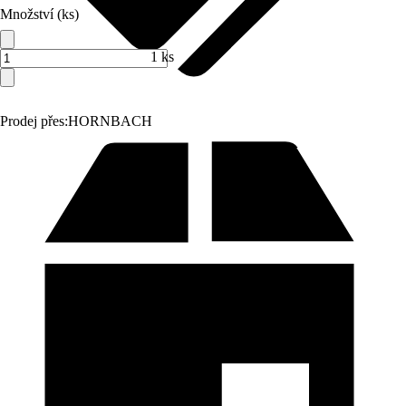
Množství (ks)
1 ks
Prodej přes:
HORNBACH