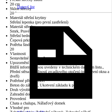
20 cm
Datový list
Sklon střechy
20 °
Materiál střešní krytiny
Střešní lepenka (pro první zastřešení)
Materiál střechy
Smrk, Pravé dřevo
Střešní bednění
Čepová prkna
Potřeba šindelů v m²
20
Vlastnosti
Sestavitelné zrcadlově
Upozornění
Bližší informace jsou uvedeny v technickém datovém listu.,
Přední stěna s možností zrcadlového otočení (prohození okna a
dveří)
Potřebné příslušenství
Beton do základů, Ukotvení základu k podkladu
Druh výrobku
Zahradní domek
Provedení
Chata a chalupa, Nářaďový domek
Vhodné pro