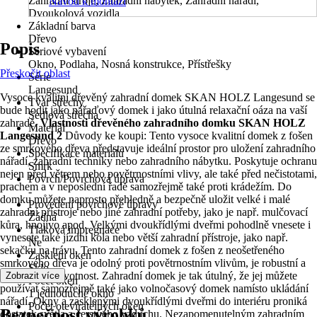
Zahradní stroje, Zahradní nábytek, Zahradní nářadí,
Návod k montáži
Dvoukolová vozidla
Základní barva
Dřevo
Popis
Sériové vybavení
Okno, Podlaha, Nosná konstrukce, Přístřešky
Přeskočit oblast
Série
Langesund
Vysoce kvalitní dřevěný zahradní domek SKAN HOLZ Langesund se
Tvar střechy
bude hodit jako nářaďový domek i jako útulná relaxační oáza na vaší
Sedlová střecha
zahradě.
Vlastnosti dřevěného zahradního domku SKAN HOLZ
Materiál
Langesund 2
Důvody ke koupi: Tento vysoce kvalitní domek z fošen
Dřevo
ze smrkového dřeva představuje ideální prostor pro uložení zahradního
Specifikace materiálu
nářadí, zahradní techniky nebo zahradního nábytku. Poskytuje ochranu
Smrk
nejen před větrem nebo povětrnostními vlivy, ale také před nečistotami,
Povrch/Povrchová úprava
prachem a v neposlední řadě samozřejmě také proti krádežím. Do
-
domku můžete naprosto přehledně a bezpečně uložit velké i malé
Provedení povrchové úpravy
zahradní přístroje nebo jiné zahradní potřeby, jako je např. mulčovací
Žádná
kůra, hnojivo apod. Velkými dvoukřídlými dveřmi pohodlně vnesete i
Tlaková impregnace
vynesete také jízdní kola nebo větší zahradní přístroje, jako např.
Ne
sekačku na trávu. Tento zahradní domek z fošen z neošetřeného
Zasklení oken
smrkového dřeva je odolný proti povětrnostním vlivům, je robustní a
Sklo
má dlouhou životnost. Zahradní domek je tak útulný, že jej můžete
Zobrazit více
Počet oken
používat samozřejmě také jako volnočasový domek namísto ukládání
1 jednoduché okno
nářadí. Okny a zasklenými dvoukřídlými dveřmi do interiéru proniká
Počet otevíratelných oken
Bezpečnost výrobků
dostatek světla a čerstvého vzduchu. Nezapomenutelným zahradním