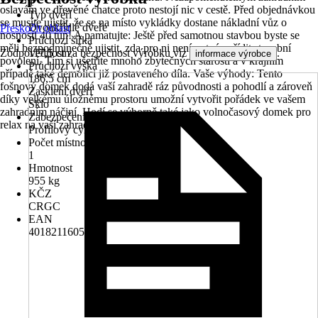
1
oslavám ve dřevěné chatce proto nestojí nic v cestě. Před objednávkou
Typ dveří
se musíte ujistit, že se na místo vykládky dostane nákladní vůz o
Dvoukřídlé dveře
Přeskočit oblast
nosnosti 40 tun! A pamatujte: Ještě před samotnou stavbou byste se
Průchozí šířka
měli bezpodmínečně ujistit, zda pro ni není nutné vyřídit stavební
Zodpovědnost za bezpečnost výrobku viz
.
117,5 cm
informace výrobce
povolení. Tím si ušetříte mnoho zbytečných starostí a v krajním
Průchozí výška
případě také demolici již postaveného díla. Vaše výhody: Tento
186,5 cm
fošnový domek dodá vaší zahradě ráz původnosti a pohodlí a zároveň
Zasklení dveří
díky velkému úložnému prostoru umožní vytvořit pořádek ve vašem
Sklo
zahradním náčiní. Hodí se výborně také jako volnočasový domek pro
Zabezpečení
relax na vaší zahradě.
Profilový cylindrický zámek
Počet místností
1
Hmotnost
955 kg
KČZ
CRGC
EAN
4018211605323