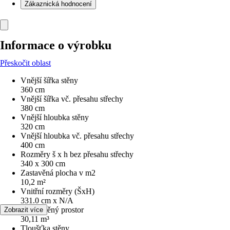
Zákaznická hodnocení
Informace o výrobku
Přeskočit oblast
Vnější šířka stěny
360 cm
Vnější šířka vč. přesahu střechy
380 cm
Vnější hloubka stěny
320 cm
Vnější hloubka vč. přesahu střechy
400 cm
Rozměry š x h bez přesahu střechy
340 x 300 cm
Zastavěná plocha v m2
10,2 m²
Vnitřní rozměry (ŠxH)
331.0 cm x N/A
Obestavěný prostor
Zobrazit více
30,11 m³
Tloušťka stěny