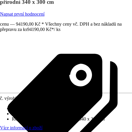
přírodní 340 x 300 cm
Napsat první hodnocení
cenu — 94190,00 Kč * Všechny ceny vč. DPH a bez nákladů na
přepravu za ks
94190,00 Kč
*
/
ks
č. výrobku
5601552
Tloušťka stěny
:
45 mm
Zatížení sněhem
:
0,75 kN/m²
Rozměry š x h bez přesahu střechy
:
340 x 300 cm
Více informací o zboží