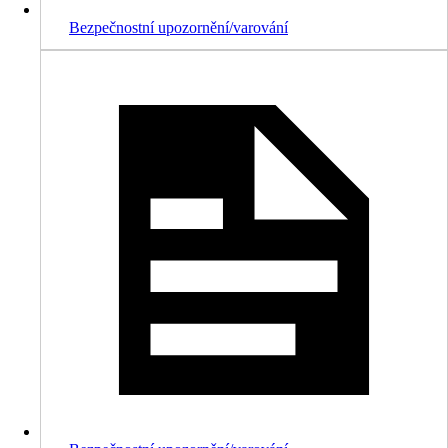
Bezpečnostní upozornění/varování