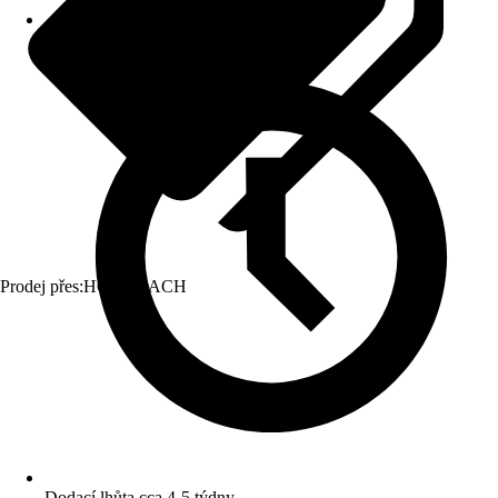
Prodej přes:
HORNBACH
Dodací lhůta cca 4-5 týdny