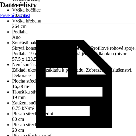
Datové listy
45 mm
Výška bočnice
Přeskočit oblast
202 cm
Výška hřebenu
264 cm
Podlaha
Ano
Součástí balení
Skrytá konstrukce s napínacími kotvami, Profilové rohové spoje,
Podlaha 19 mm, 1 otočná-výklopná jednokřídlá okna (otvor
57,5 x 123,5 cm)
Není součástí balení
Základ, ukotvení základu k podkladu, Zobrazené příslušenství,
Dekorace
Plocha střechy
16,28 m²
Tloušťka střechy
19 mm
Zatížení sněhem
0,75 kN/m²
Přesah střechy přední
80 cm
Přesah střechy boční
20 cm
Přesah střechy zadní