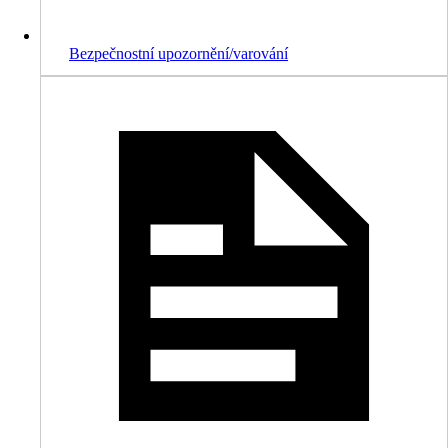
Bezpečnostní upozornění/varování