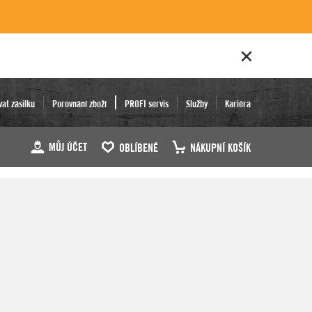
vat zásilku
Porovnání zboží
PROFI servis
Služby
Kariéra
MŮJ ÚČET
OBLÍBENÉ
NÁKUPNÍ KOŠÍK