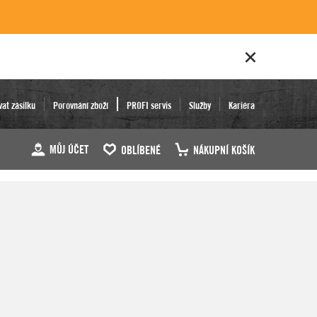
vat zásilku
Porovnání zboží
PROFI servis
Služby
Kariéra
MŮJ ÚČET
OBLÍBENÉ
NÁKUPNÍ KOŠÍK