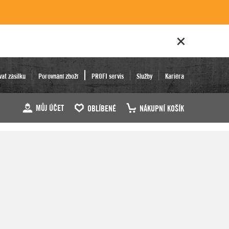
vat zásilku
Porovnání zboží
PROFI servis
Služby
Kariéra
MŮJ ÚČET
OBLÍBENÉ
NÁKUPNÍ KOŠÍK