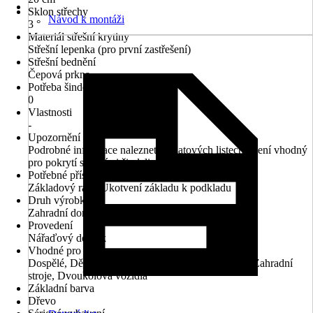
Sklon střechy
Návod k montáži
3 °
Materiál střešní krytiny
Střešní lepenka (pro první zastřešení)
Střešní bednění
Čepová prkna
Potřeba šindelů v m²
0
Vlastnosti
-
Upozornění
Podrobné informace naleznete v datových listech, Není vhodný
pro pokrytí střešními šindeli
Potřebné příslušenství
Základový rám, Ukotvení základu k podkladu
Druh výrobku
Zahradní domek
Provedení
Nářaďový domek
Vhodné pro
Dospělé, Děti, Zahradní nářadí, Zahradní nábytek, Zahradní
stroje, Dvoukolová vozidla
Základní barva
Dřevo