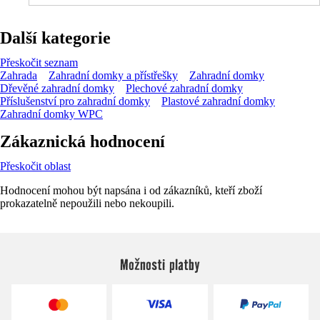
Další kategorie
Přeskočit seznam
Zahrada
Zahradní domky a přístřešky
Zahradní domky
Dřevěné zahradní domky
Plechové zahradní domky
Příslušenství pro zahradní domky
Plastové zahradní domky
Zahradní domky WPC
Zákaznická hodnocení
Přeskočit oblast
Hodnocení mohou být napsána i od zákazníků, kteří zboží
prokazatelně nepoužili nebo nekoupili.
Možnosti platby