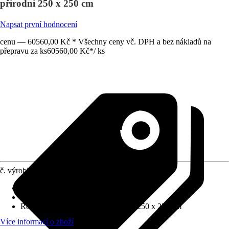
přírodní 250 x 250 cm
Napsat první hodnocení
cenu — 60560,00 Kč * Všechny ceny vč. DPH a bez nákladů na
přepravu za ks
60560,00 Kč
*
/
ks
č. výrobku
8055176
Tloušťka stěny
:
28 mm
Zatížení sněhem
:
1,5 kN/m²
Rozměry š x h bez přesahu střechy
:
250 x 250 cm
Více informací o zboží