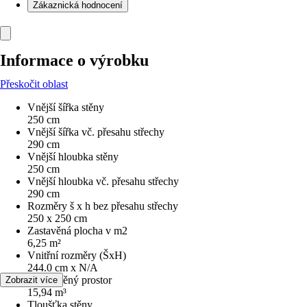
Zákaznická hodnocení
Informace o výrobku
Přeskočit oblast
Vnější šířka stěny
250 cm
Vnější šířka vč. přesahu střechy
290 cm
Vnější hloubka stěny
250 cm
Vnější hloubka vč. přesahu střechy
290 cm
Rozměry š x h bez přesahu střechy
250 x 250 cm
Zastavěná plocha v m2
6,25 m²
Vnitřní rozměry (ŠxH)
244.0 cm x N/A
Obestavěný prostor
Zobrazit více
15,94 m³
Tloušťka stěny