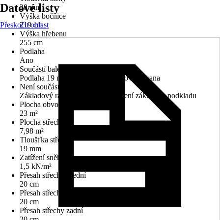
Datové listy
28 mm
Výška bočnice
Přeskočit oblast
219 cm
Výška hřebenu
255 cm
Podlaha
Ano
Součástí balení
Podlaha 19 mm, Hliníková ukončovací hrana
Není součástí balení
Základový rám, Dekorace, Ukotvení základu k podkladu
Plocha obvodové stěny
23 m²
Plocha střechy
7,98 m²
Tloušťka střechy
19 mm
Zatížení sněhem
1,5 kN/m²
Přesah střechy přední
20 cm
Přesah střechy boční
20 cm
Přesah střechy zadní
20 cm