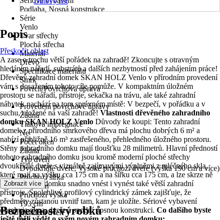
Sériové vybavení
Datový list
Podlaha, Nosná konstrukce
Série
Venlo
Popis
Tvar střechy
Plochá střecha
Přeskočit oblast
Materiál
A zase o trochu větší pořádek na zahradě! Zkoncujte s otravným
Dřevo
hledáním nářadí, substrátů a dalších nezbytností před zahájením práce!
Specifikace materiálu
Dřevěný zahradní domek SKAN HOLZ Venlo v přírodním provedení
Smrk
vám s dosažením tohoto cíle pomůže. V kompaktním úložném
Povrch/Povrchová úprava
prostoru se nářadí, přístroje, sekačka na trávu, ale také zahradní
-
nábytek nachází na tom správném místě: V bezpečí, v pořádku a v
Provedení povrchové úpravy
suchu, uložené na vaší zahradě!
Vlastnosti dřevěného zahradního
Žádná
domku SKAN HOLZ Venlo
Důvody ke koupi: Tento zahradní
Tlaková impregnace
domek z přírodního smrkového dřeva má plochu dobrých 6 m² a
Ne
nabízí přibližně 16 m³ zastřešeného, přehledného úložného prostoru.
Počet oken
Stěny zahradního domku mají tloušťku 28 milimetrů. Hlavní předností
Žádná
tohoto zahradního domku jsou kromě moderní ploché střechy
Typ dveří
dvoukřídlé dveře s vizuálně zajímavými výplněmi z mléčného skla,
Dvoukřídlé dveře, Vysoké průchozí dveře (výška 190 cm a více)
které mají na výšku cca 175 cm a na šířku cca 175 cm, a lze skrze ně
Průchozí šířka
do domku a z domku snadno vnést i vynést také větší zahradní
Zobrazit více
123,4 cm
přístroje. Spolehlivý profilový cylindrický zámek zajišťuje, že
Průchozí výška
předměty zůstanou uvnitř tam, kam je uložíte. Sériové vybavení
193 cm
Bezpečnost výrobků
obsahuje okna, dveře a spodní nosnou konstrukci.
Co dalšího byste
Zasklení dveří
ještě měli vědět o svém novém zahradním domku: