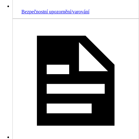
Bezpečnostní upozornění/varování