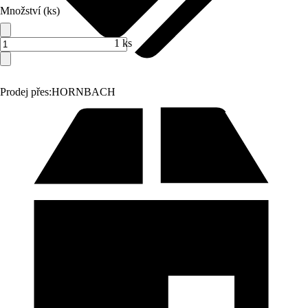
Množství (ks)
1 ks
Prodej přes:
HORNBACH