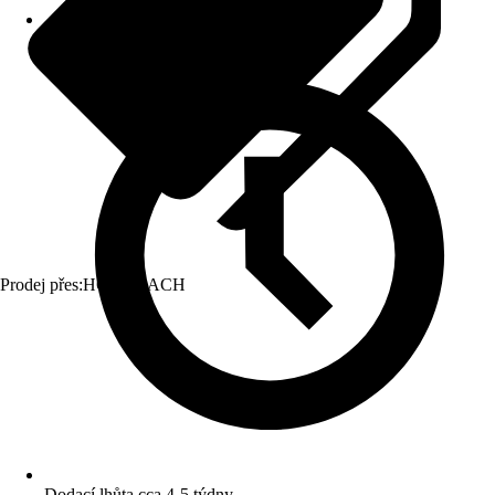
Prodej přes:
HORNBACH
Dodací lhůta cca 4-5 týdny