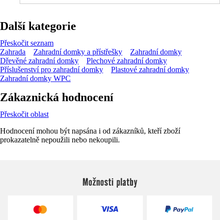
Další kategorie
Přeskočit seznam
Zahrada
Zahradní domky a přístřešky
Zahradní domky
Dřevěné zahradní domky
Plechové zahradní domky
Příslušenství pro zahradní domky
Plastové zahradní domky
Zahradní domky WPC
Zákaznická hodnocení
Přeskočit oblast
Hodnocení mohou být napsána i od zákazníků, kteří zboží
prokazatelně nepoužili nebo nekoupili.
Možnosti platby