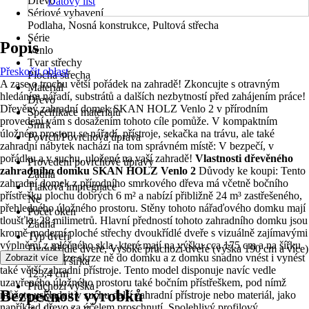
Dřevo
Datový list
Sériové vybavení
Podlaha, Nosná konstrukce, Pultová střecha
Série
Popis
Venlo
Tvar střechy
Přeskočit oblast
Plochá střecha
A zase o trochu větší pořádek na zahradě! Zkoncujte s otravným
Materiál
hledáním nářadí, substrátů a dalších nezbytností před zahájením práce!
Dřevo
Dřevěný zahradní domek SKAN HOLZ Venlo 2 v přírodním
Specifikace materiálu
provedení vám s dosažením tohoto cíle pomůže. V kompaktním
Smrk
úložném prostoru se nářadí, přístroje, sekačka na trávu, ale také
Povrch/Povrchová úprava
zahradní nábytek nachází na tom správném místě: V bezpečí, v
-
pořádku a v suchu, uložené na vaší zahradě!
Vlastnosti dřevěného
Provedení povrchové úpravy
zahradního domku SKAN HOLZ Venlo 2
Důvody ke koupi: Tento
Žádná
zahradní domek z přírodního smrkového dřeva má včetně bočního
Tlaková impregnace
přístřešku plochu dobrých 6 m² a nabízí přibližně 24 m³ zastřešeného,
Ne
přehledného úložného prostoru. Stěny tohoto nářaďového domku mají
Počet oken
tloušťku 28 milimetrů. Hlavní předností tohoto zahradního domku jsou
Žádná
kromě moderní ploché střechy dvoukřídlé dveře s vizuálně zajímavými
Typ dveří
výplněmi z mléčného skla, které mají na výšku cca 175 cm a na šířku
Dvoukřídlé dveře, Vysoké průchozí dveře (výška 190 cm a více)
cca 175 cm, a lze skrze ně do domku a z domku snadno vnést i vynést
Zobrazit více
Průchozí šířka
také větší zahradní přístroje. Tento model disponuje navíc vedle
123,4 cm
uzavřeného úložného prostoru také bočním přístřeškem, pod nímž
Průchozí výška
Bezpečnost výrobků
můžete uskladnit v suchu další zahradní přístroje nebo materiál, jako
193 cm
například dřevo za účelem proschnutí. Spolehlivý profilový