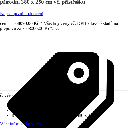
přírodní 380 x 250 cm vč. přístřešku
Napsat první hodnocení
cenu — 68090,00 Kč * Všechny ceny vč. DPH a bez nákladů na
přepravu za ks
68090,00 Kč
*
/
ks
č. výrobku
8055177
Tloušťka stěny
:
28 mm
Zatížení sněhem
:
1,5 kN/m²
Rozměry š x h bez přesahu střechy
:
380 x 250 cm
Více informací o zboží