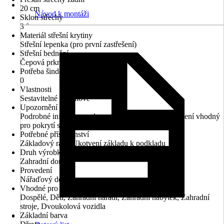
20 cm
Návod k montáži
Sklon střechy
3 °
Materiál střešní krytiny
Střešní lepenka (pro první zastřešení)
Střešní bednění
Čepová prkna
Potřeba šindelů v m²
0
Vlastnosti
Sestavitelné zrcadlově
Upozornění
Podrobné informace naleznete v datových listech, Není vhodný
pro pokrytí střešními šindeli
Potřebné příslušenství
Základový rám, Ukotvení základu k podkladu
Druh výrobku
Zahradní domek
Provedení
Nářaďový domek
Vhodné pro
Dospělé, Děti, Zahradní nářadí, Zahradní nábytek, Zahradní
stroje, Dvoukolová vozidla
Základní barva