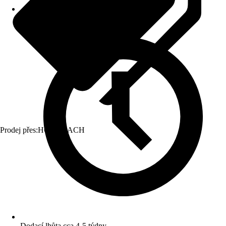
Prodej přes:
HORNBACH
Dodací lhůta cca 4-5 týdny