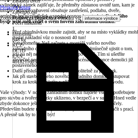
Zasklení dveří
cylindrický zámek zajišťuje, že předměty zůstanou uvnitř tam, kam je
Sklo
Přeskočit oblast
uložíte. Sériové vybavení obsahuje zastřešení, podlahu, dveře,
Zabezpečení
zmíněný boční přístřešek a spodní nosnou konstrukci.
Co dalšího
Profilový cylindrický zámek
Zodpovědnost za bezpečnost výrobku viz
.
informace výrobce
byste ještě měli vědět o svém novém zahradním domku:
Počet místností
1
Před objednávkou musíte zajistit, aby se na místo vykládky mohl
Hmotnost
dostat nákladní vůz o nosnosti 40 tun!
648 kg
Nezapomeňte: Než začnete s montáží vašeho nového
KČZ
zahradního domku, měli byste se bezpodmínečně ujistit o tom,
DC1D
zda na něj nepotřebujete stavební povolení. Tím si ušetříte
EAN
zbytečné nervy nebo v nejhorším scénaři dokonce demolici již
4018211603213
postaveného díla.
Další příslušenství je k dispozici volitelně za příplatek.
Jak při stavbě vašeho nového zahradního domku postupovat
krok za krokem, zjistíte v přiloženém montážním návodu.
Vaše výhody: V novém zahradním domku najdete vše, co potřebujete
pro stavbu a tvoření, hezky uklizeno, v bezpečí a v suchu. Hned vedle
zbyde dokonce ještě suché místečko pro další skladovací účely.
Především budete mít vše po ruce, kdykoliv budete chtít začít s prací.
A přesně tak by to mělo být!