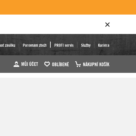
vat zásilku
Porovnání zboží
PROFI servis
Služby
Kariéra
MŮJ ÚČET
OBLÍBENÉ
NÁKUPNÍ KOŠÍK