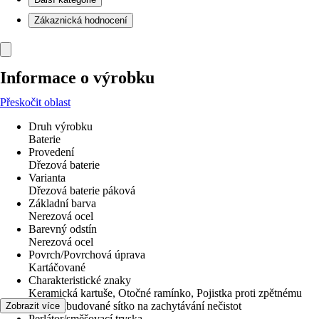
Zákaznická hodnocení
Informace o výrobku
Přeskočit oblast
Druh výrobku
Baterie
Provedení
Dřezová baterie
Varianta
Dřezová baterie páková
Základní barva
Nerezová ocel
Barevný odstín
Nerezová ocel
Povrch/Povrchová úprava
Kartáčované
Charakteristické znaky
Keramická kartuše, Otočné ramínko, Pojistka proti zpětnému
toku, Zabudované sítko na zachytávání nečistot
Zobrazit více
Perlátor/směšovací tryska