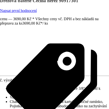
Dřezová baterie Cecilia nerez 90917301
Napsat první hodnocení
cenu — 3690,00 Kč * Všechny ceny vč. DPH a bez nákladů na
přepravu za ks
3690,00 Kč
*
/
ks
č. výrobku
10454607
Obsah balení
:
2 flexibilní připojovací hadice 3/8", Návod k
montáži, Sada pro upevnění k podlaze
Varianta
:
Dřezová baterie páková
Charakteristické znaky
:
Keramická kartuše, Otočné ramínko,
Pojistka proti zpětnému toku, Zabudované sítko na zachytávání