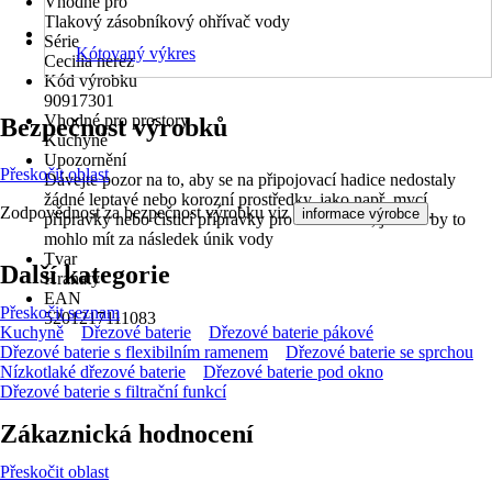
Vhodné pro
Tlakový zásobníkový ohřívač vody
Série
Kótovaný výkres
Cecilia nerez
Kód výrobku
90917301
Vhodné pro prostory
Bezpečnost výrobků
Kuchyně
Upozornění
Přeskočit oblast
Dávejte pozor na to, aby se na připojovací hadice nedostaly
žádné leptavé nebo korozní prostředky, jako např. mycí
Zodpovědnost za bezpečnost výrobku viz
.
informace výrobce
přípravky nebo čisticí přípravky pro domácnost, jelikož by to
mohlo mít za následek únik vody
Tvar
Další kategorie
Hranatý
EAN
Přeskočit seznam
5201217111083
Kuchyně
Dřezové baterie
Dřezové baterie pákové
Dřezové baterie s flexibilním ramenem
Dřezové baterie se sprchou
Nízkotlaké dřezové baterie
Dřezové baterie pod okno
Dřezové baterie s filtrační funkcí
Zákaznická hodnocení
Přeskočit oblast