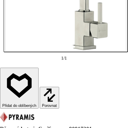
1
/
1
Porovnat