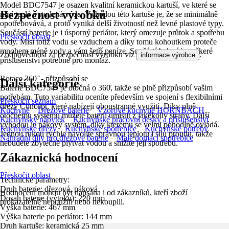
Model BDC7547 je osazen kvalitní keramickou kartuší, ve které se
Bezpečnost výrobků
mísí teplá a studená voda. Výhodou této kartuše je, že se minimálně
opotřebovává, a proto vyniká delší životností než levné plastové typy.
Součástí baterie je i úsporný perlátor, který omezuje průtok a spotřebu
Přeskočit oblast
vody. Mísí totiž vodu se vzduchem a díky tomu kohoutkem proteče
mnohem méně vody a vám šetří peníze. Součástí balení je veškeré
Zodpovědnost za bezpečnost výrobku viz
.
informace výrobce
příslušenství potřebné pro montáž.
Rotace 360 ̊ - přizpůsobí se
Další kategorie
Baterie BDC7547 je otočná o 360̊, takže se plně přizpůsobí vašim
potřebám. Tuto variabilitu oceníte především ve spojení s flexibilními
Přeskočit seznam
dřezy Concept, které nabízejí oboustranné využití. Díky plně
Kuchyně
Dřezové baterie
Vzorové kuchyně HORNBACH
otočnému systému můžete baterii umístit z jakékoliv strany. Další
Kuchyňský nábytek
Kuchyňské pracovní desky a příslušenství
výhodou je pákový systém, díky kterému se velmi pohodlně ovládá.
Kuchyňské dřezy
Kuchyňské spotřebiče
Kuchyňské potřeby
Jednou rukou rychle navolíte správnou teplotu i sílu proudu, takže
Náhradní díly pro dřezové baterie
Malé domácí spotřebiče
nebudete zbytečně plýtvat vodou a snížíte její spotřebu.
Zákaznická hodnocení
Přeskočit oblast
Technické parametry:
Druh baterie: dřezová, páková
Hodnocení mohou být napsána i od zákazníků, kteří zboží
Dosah baterie (výtoku): 220 mm
prokazatelně nepoužili nebo nekoupili.
Výška baterie: 467 mm
Výška baterie po perlátor: 144 mm
Druh kartuše: keramická 25 mm