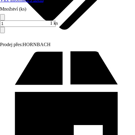
Množství (ks)
1 ks
Prodej přes:
HORNBACH