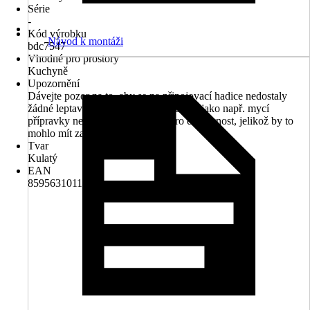
Série
-
Kód výrobku
Návod k montáži
bdc7547
Vhodné pro prostory
Kuchyně
Upozornění
Dávejte pozor na to, aby se na připojovací hadice nedostaly
žádné leptavé nebo korozní prostředky, jako např. mycí
přípravky nebo čisticí přípravky pro domácnost, jelikož by to
mohlo mít za následek únik vody
Tvar
Kulatý
EAN
8595631011454