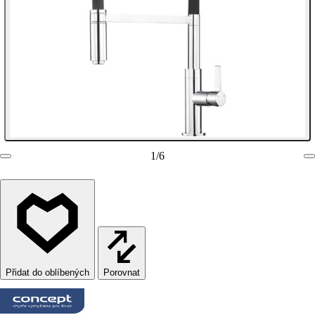
1
/
6
Porovnat