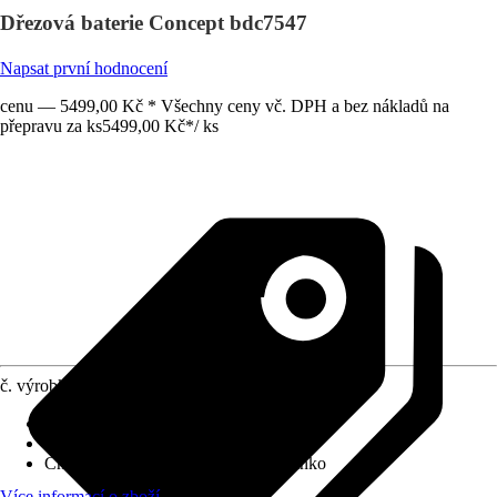
Dřezová baterie Concept bdc7547
Napsat první hodnocení
cenu — 5499,00 Kč * Všechny ceny vč. DPH a bez nákladů na
přepravu za ks
5499,00 Kč
*
/
ks
č. výrobku
10493098
Obsah balení
:
Kuchyňská baterie
Varianta
:
Dřezová baterie páková
Charakteristické znaky
:
Otočné ramínko
Více informací o zboží