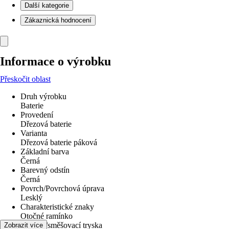
Další kategorie
Zákaznická hodnocení
Informace o výrobku
Přeskočit oblast
Druh výrobku
Baterie
Provedení
Dřezová baterie
Varianta
Dřezová baterie páková
Základní barva
Černá
Barevný odstín
Černá
Povrch/Povrchová úprava
Lesklý
Charakteristické znaky
Otočné ramínko
Perlátor/směšovací tryska
Zobrazit více