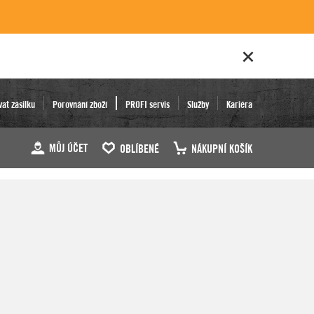
vat zásilku
Porovnání zboží
PROFI servis
Služby
Kariéra
MŮJ ÚČET
OBLÍBENÉ
NÁKUPNÍ KOŠÍK