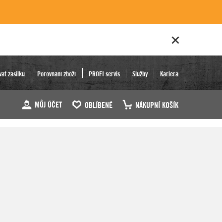
vat zásilku
Porovnání zboží
PROFI servis
Služby
Kariéra
MŮJ ÚČET
OBLÍBENÉ
NÁKUPNÍ KOŠÍK