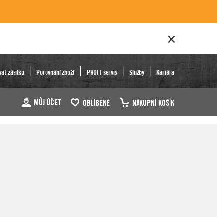
vat zásilku
Porovnání zboží
PROFI servis
Služby
Kariéra
MŮJ ÚČET
OBLÍBENÉ
NÁKUPNÍ KOŠÍK