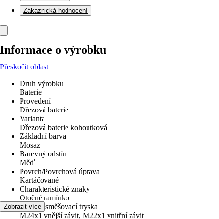
Zákaznická hodnocení
Informace o výrobku
Přeskočit oblast
Druh výrobku
Baterie
Provedení
Dřezová baterie
Varianta
Dřezová baterie kohoutková
Základní barva
Mosaz
Barevný odstín
Měď
Povrch/Povrchová úprava
Kartáčované
Charakteristické znaky
Otočné ramínko
Perlátor/směšovací tryska
Zobrazit více
M24x1 vnější závit, M22x1 vnitřní závit