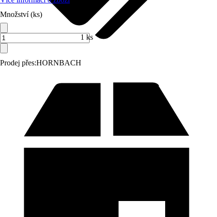
Množství (ks)
1 ks
Prodej přes:
HORNBACH