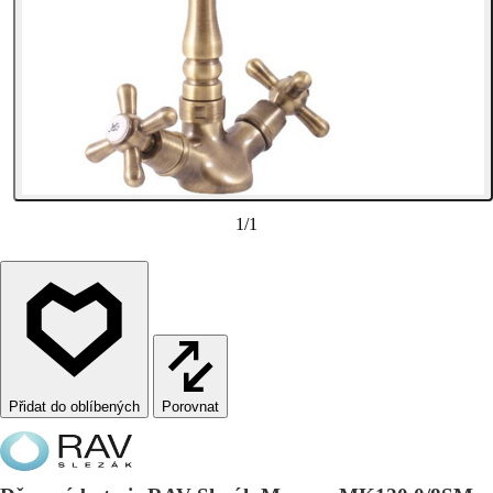
1
/
1
Porovnat