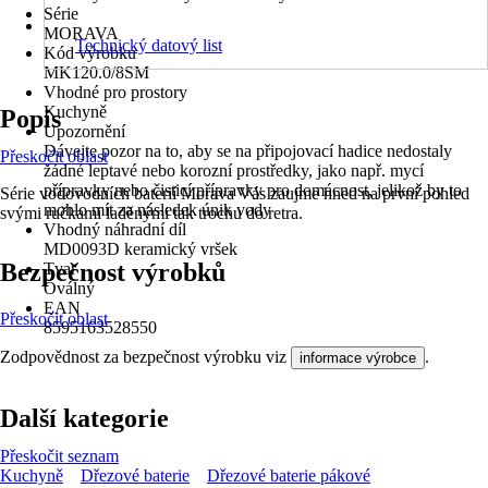
Série
MORAVA
Technický datový list
Kód výrobku
MK120.0/8SM
Vhodné pro prostory
Kuchyně
Popis
Upozornění
Dávejte pozor na to, aby se na připojovací hadice nedostaly
Přeskočit oblast
žádné leptavé nebo korozní prostředky, jako např. mycí
přípravky nebo čisticí přípravky pro domácnost, jelikož by to
Série vodovodních baterií Morava Vás zaujme hned na první pohled
mohlo mít za následek únik vody
svými ručkami laděnými tak trochu do retra.
Vhodný náhradní díl
MD0093D keramický vršek
Bezpečnost výrobků
Tvar
Oválný
EAN
Přeskočit oblast
8595163528550
Zodpovědnost za bezpečnost výrobku viz
.
informace výrobce
Další kategorie
Přeskočit seznam
Kuchyně
Dřezové baterie
Dřezové baterie pákové