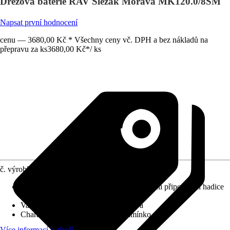
Dřezová baterie RAV Slezák Morava MK120.0/8SM
Napsat první hodnocení
cenu — 3680,00 Kč * Všechny ceny vč. DPH a bez nákladů na
přepravu za ks
3680,00 Kč
*
/
ks
č. výrobku
8618019
Obsah balení
:
Návod k montáži, 2 flexibilní připojovací hadice
3/8", Kuchyňská baterie
Varianta
:
Dřezová baterie kohoutková
Charakteristické znaky
:
Otočné ramínko
Více informací o zboží