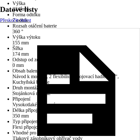
Výška
Datové listy
224 mm
Forma odtoku
Přeskočit oblast
7-odtok
Rozsah otáčení baterie
360 °
Výška výtoku
155 mm
Šířka
174 mm
Odstup od zdi
0 mm
Obsah balení
Návod k montáži, 2 flexibilní připojovací hadice 3/8",
Kuchyňská baterie
Druh montáže
Stojánková montáž
Připojení
Vysokotlaké - tlakové
Délka přípojné hadice
350 mm
Typ připojení
Flexi připojovací hadice 3/8"
Vhodné pro
Tlakový zásobníkový ohřívač vody