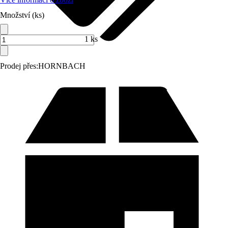
Množství (ks)
1 ks
Prodej přes:
HORNBACH