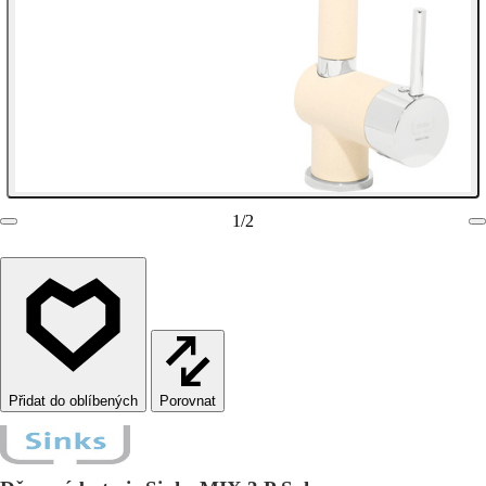
1
/
2
Porovnat