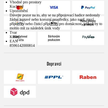
Vhodné pro prostory
Kuchyně
Upozornění
Dávejte pozor na to, aby se na připojovací hadice nedostaly
žádné leptavé nebo korozní prostředky, jako např. mycí
přípravky nebo čisticí přípravky pro domácnost, jelikož by to
mohlo mít za následek únik vody
Tvar
Kulatý
EAN
8596142000814
Dopravci