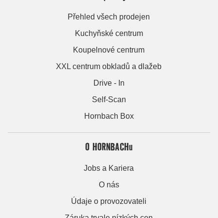
Přehled všech prodejen
Kuchyňské centrum
Koupelnové centrum
XXL centrum obkladů a dlažeb
Drive - In
Self-Scan
Hornbach Box
O HORNBACHu
Jobs a Kariera
O nás
Údaje o provozovateli
Záruka trvale nízkých cen