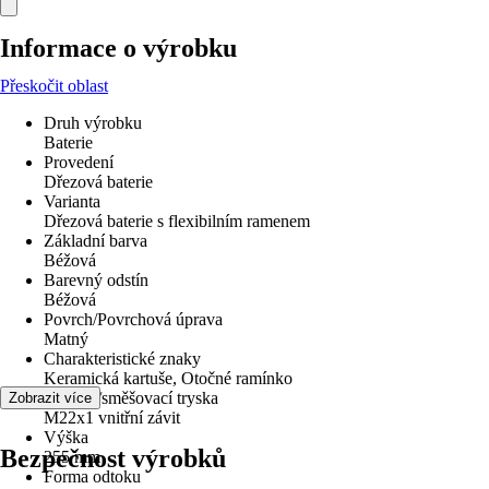
Informace o výrobku
Přeskočit oblast
Druh výrobku
Baterie
Provedení
Dřezová baterie
Varianta
Dřezová baterie s flexibilním ramenem
Základní barva
Béžová
Barevný odstín
Béžová
Povrch/Povrchová úprava
Matný
Charakteristické znaky
Keramická kartuše, Otočné ramínko
Perlátor/směšovací tryska
Zobrazit více
M22x1 vnitřní závit
Výška
Bezpečnost výrobků
255 mm
Forma odtoku