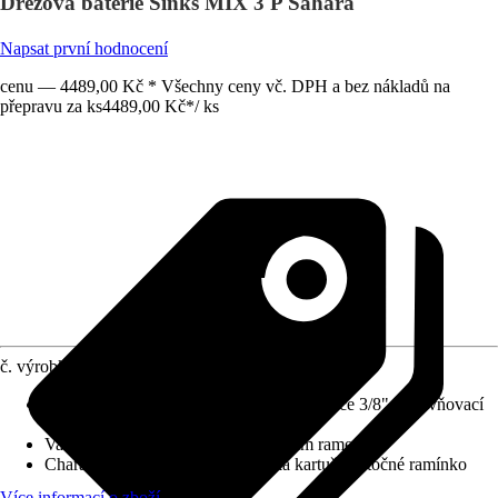
Dřezová baterie Sinks MIX 3 P Sahara
Napsat první hodnocení
cenu — 4489,00 Kč * Všechny ceny vč. DPH a bez nákladů na
přepravu za ks
4489,00 Kč
*
/
ks
č. výrobku
4668846
Obsah balení
:
2 flexibilní připojovací hadice 3/8", Upevňovací
materiál
Varianta
:
Dřezová baterie s flexibilním ramenem
Charakteristické znaky
:
Keramická kartuše, Otočné ramínko
Více informací o zboží