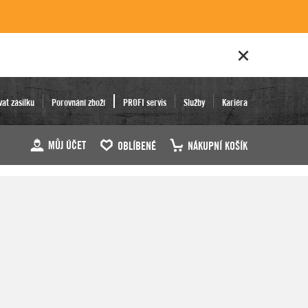
vat zásilku
Porovnání zboží
PROFI servis
Služby
Kariéra
MŮJ ÚČET
OBLÍBENÉ
NÁKUPNÍ KOŠÍK