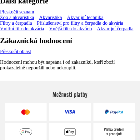
Další kategorie
Přeskočit seznam
Zoo a akvaristika
Akvaristika
Akvarijní technika
Filtry a čerpadla
Příslušenství pro filtry a čerpadla do akvária
Vnitřní filtr do akvária
Vnější filtr do akvária
Akvarijní čerpadla
Zákaznická hodnocení
Přeskočit oblast
Hodnocení mohou být napsána i od zákazníků, kteří zboží
prokazatelně nepoužili nebo nekoupili.
Možnosti platby