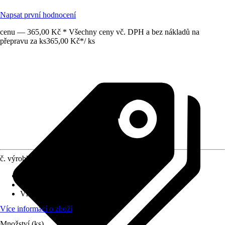
Napsat první hodnocení
cenu — 365,00 Kč * Všechny ceny vč. DPH a bez nákladů na
přepravu za ks
365,00 Kč
*
/
ks
č. výrobku
6256933
Druh výrobku
:
Držák
Oblast využití
:
Exteriér
Vhodné pro
:
Rybníček
Více informací o zboží
Množství (ks)