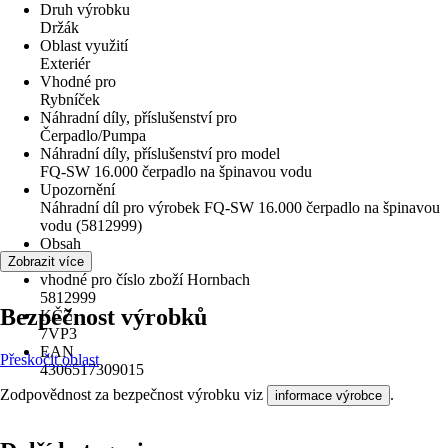
Druh výrobku
Držák
Oblast využití
Exteriér
Vhodné pro
Rybníček
Náhradní díly, příslušenství pro
Čerpadlo/Pumpa
Náhradní díly, příslušenství pro model
FQ-SW 16.000 čerpadlo na špinavou vodu
Upozornění
Náhradní díl pro výrobek FQ-SW 16.000 čerpadlo na špinavou
vodu (5812999)
Obsah
1 Kus
Zobrazit více
vhodné pro číslo zboží Hornbach
5812999
Bezpečnost výrobků
KČZ
7VP3
EAN
Přeskočit oblast
4306517309015
Zodpovědnost za bezpečnost výrobku viz
.
informace výrobce