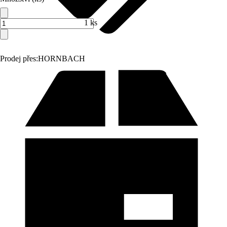
1 ks
Prodej přes:
HORNBACH