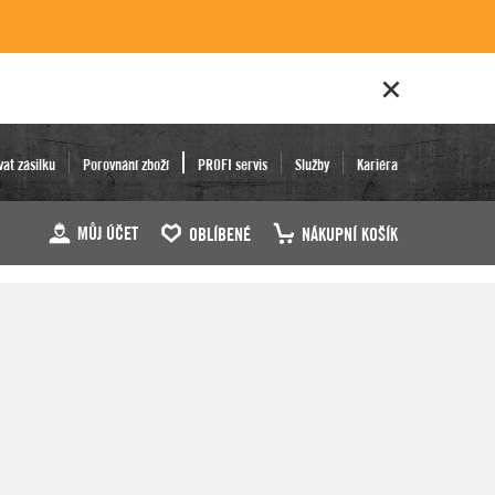
vat zásilku
Porovnání zboží
PROFI servis
Služby
Kariéra
MŮJ ÚČET
OBLÍBENÉ
NÁKUPNÍ KOŠÍK