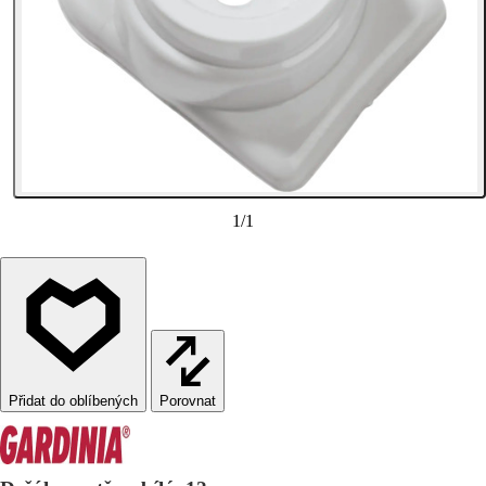
1
/
1
Porovnat