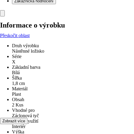
Zákaznická hodnocení
Informace o výrobku
Přeskočit oblast
Druh výrobku
Nástěnné ložisko
Série
X
Základní barva
Bílá
Šířka
1,8 cm
Materiál
Plast
Obsah
2 Kus
Vhodné pro
Záclonová tyč
Oblast využití
Zobrazit více
Interiér
Výška