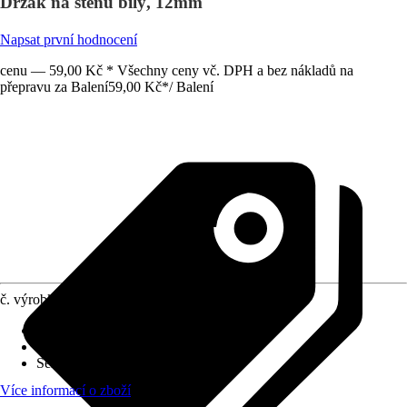
Držák na stěnu bílý, 12mm
Napsat první hodnocení
cenu — 59,00 Kč * Všechny ceny vč. DPH a bez nákladů na
přepravu za Balení
59,00 Kč
*
/
Balení
č. výrobku
424373
Druh výrobku
:
Nástěnné ložisko
Materiál
:
Plast
Série
:
X
Více informací o zboží