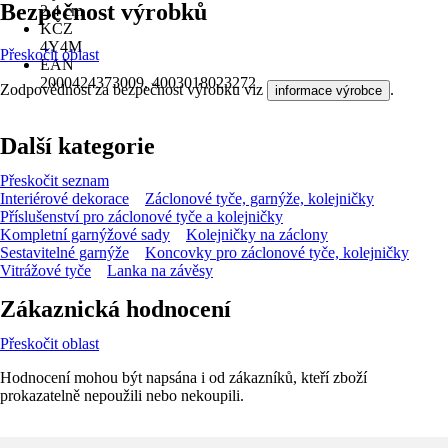
Bezpečnost výrobků
2,4 cm
KČZ
4Y4M
Přeskočit oblast
EAN
2000424373009, 4003018023272
Zodpovědnost za bezpečnost výrobku viz
.
informace výrobce
Další kategorie
Přeskočit seznam
Interiérové dekorace
Záclonové tyče, garnýže, kolejničky
Příslušenství pro záclonové tyče a kolejničky
Kompletní garnýžové sady
Kolejničky na záclony
Sestavitelné garnýže
Koncovky pro záclonové tyče, kolejničky
Vitrážové tyče
Lanka na závěsy
Zákaznická hodnocení
Přeskočit oblast
Hodnocení mohou být napsána i od zákazníků, kteří zboží
prokazatelně nepoužili nebo nekoupili.