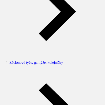
Záclonové tyče, garnýže, kolejničky