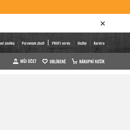
vat zásilku
Porovnání zboží
PROFI servis
Služby
Kariéra
MŮJ ÚČET
OBLÍBENÉ
NÁKUPNÍ KOŠÍK