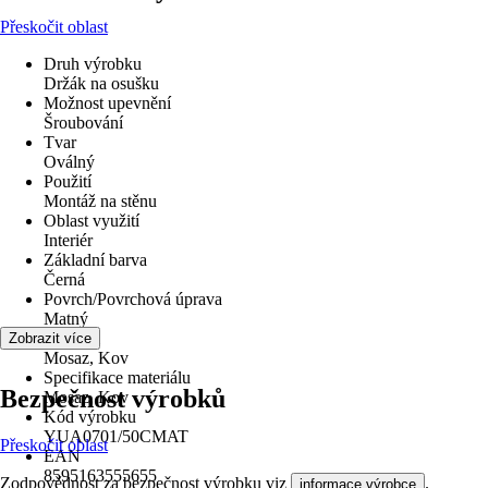
Přeskočit oblast
Druh výrobku
Držák na osušku
Možnost upevnění
Šroubování
Tvar
Oválný
Použití
Montáž na stěnu
Oblast využití
Interiér
Základní barva
Černá
Povrch/Povrchová úprava
Matný
Materiál
Zobrazit více
Mosaz, Kov
Specifikace materiálu
Bezpečnost výrobků
Mosaz, Kov
Kód výrobku
YUA0701/50CMAT
Přeskočit oblast
EAN
8595163555655
Zodpovědnost za bezpečnost výrobku viz
.
informace výrobce