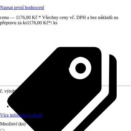
Napsat první hodnocení
cenu — 1176,00 Kč * Všechny ceny vč. DPH a bez nákladů na
přepravu za ks
1176,00 Kč
*
/
ks
č. výrobku
10261159
Povrch/Povrchová úprava
:
Matný
Možnost upevnění
:
Šroubování
Více informací o zboží
Množství (ks)