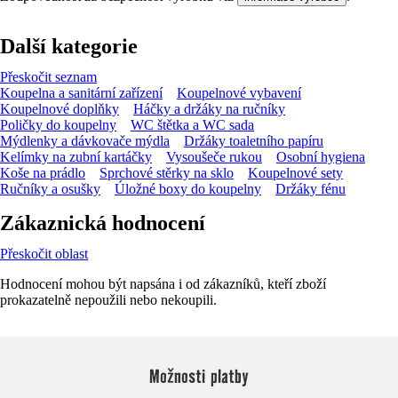
Další kategorie
Přeskočit seznam
Koupelna a sanitární zařízení
Koupelnové vybavení
Koupelnové doplňky
Háčky a držáky na ručníky
Poličky do koupelny
WC štětka a WC sada
Mýdlenky a dávkovače mýdla
Držáky toaletního papíru
Kelímky na zubní kartáčky
Vysoušeče rukou
Osobní hygiena
Koše na prádlo
Sprchové stěrky na sklo
Koupelnové sety
Ručníky a osušky
Úložné boxy do koupelny
Držáky fénu
Zákaznická hodnocení
Přeskočit oblast
Hodnocení mohou být napsána i od zákazníků, kteří zboží
prokazatelně nepoužili nebo nekoupili.
Možnosti platby