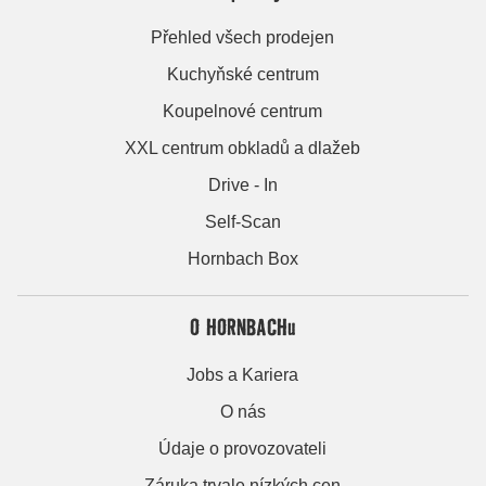
Přehled všech prodejen
Kuchyňské centrum
Koupelnové centrum
XXL centrum obkladů a dlažeb
Drive - In
Self-Scan
Hornbach Box
O HORNBACHu
Jobs a Kariera
O nás
Údaje o provozovateli
Záruka trvale nízkých cen