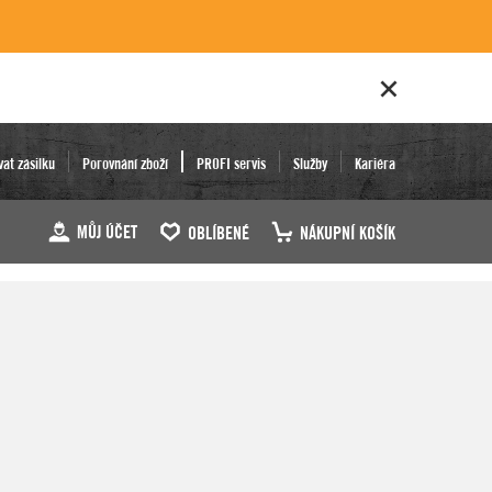
vat zásilku
Porovnání zboží
PROFI servis
Služby
Kariéra
MŮJ ÚČET
OBLÍBENÉ
NÁKUPNÍ KOŠÍK