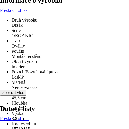
Informace o výrobku
Přeskočit oblast
Druh výrobku
Držák
Série
ORGANIC
Tvar
Oválný
Použití
Montáž na stěnu
Oblast využití
Interiér
Povrch/Povrchová úprava
Lesklý
Materiál
Nerezová ocel
Šířka
Zobrazit více
45,5 cm
Hloubka
Datové listy
5,9 cm
Výška
Přeskočit oblast
3,8 cm
Kód výrobku
157104351