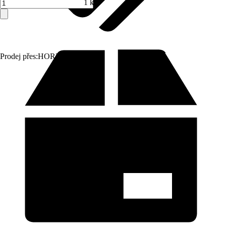
1 ks
Prodej přes:
HORNBACH