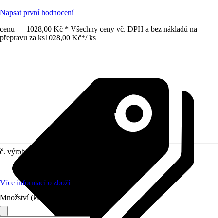
Napsat první hodnocení
cenu — 1028,00 Kč * Všechny ceny vč. DPH a bez nákladů na
přepravu za ks
1028,00 Kč
*
/
ks
č. výrobku
10579522
Povrch/Povrchová úprava
:
Lesklý
Více informací o zboží
Množství (ks)