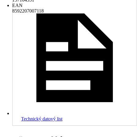
EAN
8592207007118
Technický datový list