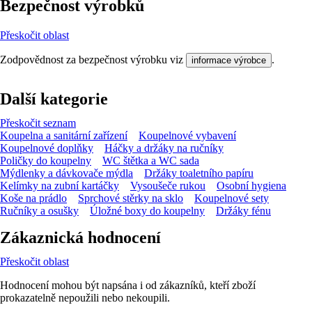
Bezpečnost výrobků
Přeskočit oblast
Zodpovědnost za bezpečnost výrobku viz
.
informace výrobce
Další kategorie
Přeskočit seznam
Koupelna a sanitární zařízení
Koupelnové vybavení
Koupelnové doplňky
Háčky a držáky na ručníky
Poličky do koupelny
WC štětka a WC sada
Mýdlenky a dávkovače mýdla
Držáky toaletního papíru
Kelímky na zubní kartáčky
Vysoušeče rukou
Osobní hygiena
Koše na prádlo
Sprchové stěrky na sklo
Koupelnové sety
Ručníky a osušky
Úložné boxy do koupelny
Držáky fénu
Zákaznická hodnocení
Přeskočit oblast
Hodnocení mohou být napsána i od zákazníků, kteří zboží
prokazatelně nepoužili nebo nekoupili.