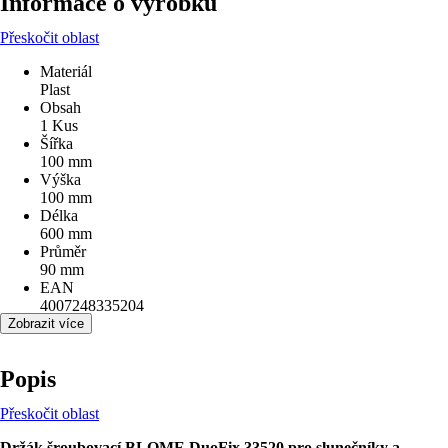
Informace o výrobku
Přeskočit oblast
Materiál
Plast
Obsah
1 Kus
Šířka
100 mm
Výška
100 mm
Délka
600 mm
Průměr
90 mm
EAN
4007248335204
Zobrazit více
Popis
Přeskočit oblast
Držák šroubovací BLOME DuoFix 33520 pro slunečníky a