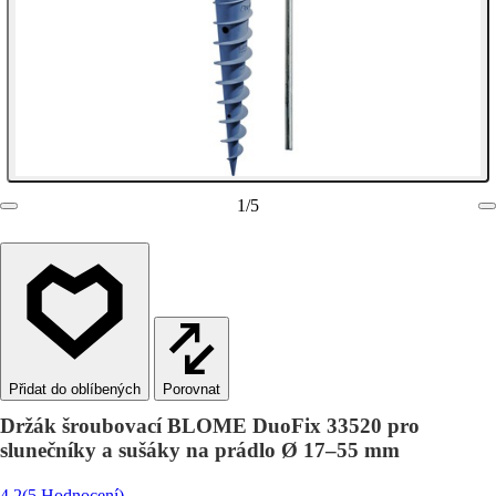
1
/
5
Porovnat
Držák šroubovací BLOME DuoFix 33520 pro
slunečníky a sušáky na prádlo Ø 17–55 mm
4.2
(5 Hodnocení)