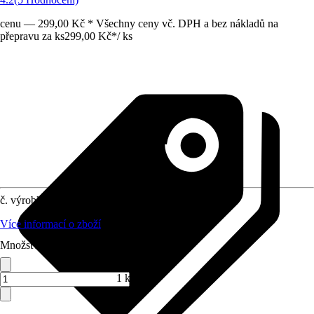
cenu — 299,00 Kč * Všechny ceny vč. DPH a bez nákladů na
přepravu za ks
299,00 Kč
*
/
ks
č. výrobku
7631796
Více informací o zboží
Množství (ks)
1 ks