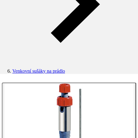
Venkovní sušáky na prádlo