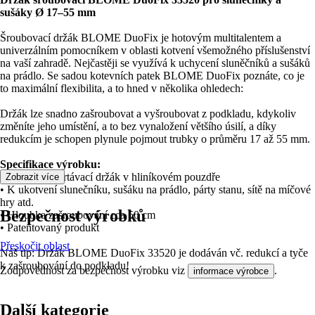
sušáky Ø 17–55 mm
Šroubovací držák BLOME DuoFix je hotovým multitalentem a
univerzálním pomocníkem v oblasti kotvení všemožného příslušenství
na vaší zahradě. Nejčastěji se využívá k uchycení sluněčníků a sušáků
na prádlo. Se sadou kotevních patek BLOME DuoFix poznáte, co je
to maximální flexibilita, a to hned v několika ohledech:
Držák lze snadno zašroubovat a vyšroubovat z podkladu, kdykoliv
změníte jeho umístění, a to bez vynaložení většího úsilí, a díky
redukcím je schopen plynule pojmout trubky o průměru 17 až 55 mm.
Specifikace výrobku:
• Plastový zavrtávací držák v hliníkovém pouzdře
Zobrazit více
• K ukotvení slunečníku, sušáku na prádlo, párty stanu, sítě na míčové
hry atd.
Bezpečnost výrobků
• Hloubka zašroubování cca 50 cm
• Patentovaný produkt
Přeskočit oblast
Náš tip: Držák BLOME DuoFix 33520 je dodáván vč. redukcí a tyče
k zašroubování do podkladu!
Zodpovědnost za bezpečnost výrobku viz
.
informace výrobce
Další kategorie