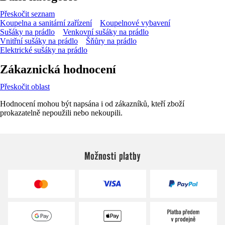
Přeskočit seznam
Koupelna a sanitární zařízení
Koupelnové vybavení
Sušáky na prádlo
Venkovní sušáky na prádlo
Vnitřní sušáky na prádlo
Šňůry na prádlo
Elektrické sušáky na prádlo
Zákaznická hodnocení
Přeskočit oblast
Hodnocení mohou být napsána i od zákazníků, kteří zboží
prokazatelně nepoužili nebo nekoupili.
Možnosti platby