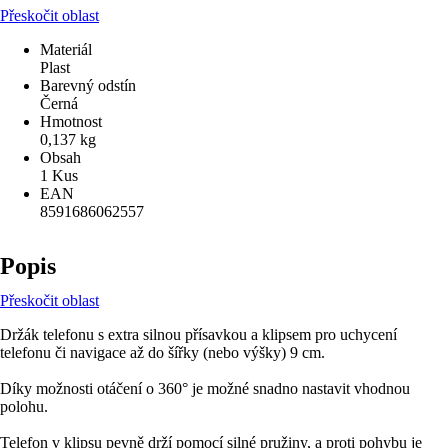
Přeskočit oblast
Materiál
Plast
Barevný odstín
Černá
Hmotnost
0,137 kg
Obsah
1 Kus
EAN
8591686062557
Popis
Přeskočit oblast
Držák telefonu s extra silnou přísavkou a klipsem pro uchycení
telefonu či navigace až do šířky (nebo výšky) 9 cm.
Díky možnosti otáčení o 360° je možné snadno nastavit vhodnou
polohu.
Telefon v klipsu pevně drží pomocí silné pružiny, a proti pohybu je