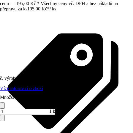
cenu — 195,00 Kč * Všechny ceny vč. DPH a bez nákladů na
přepravu za ks
195,00 Kč
*
/
ks
č. výrobku
10206397
Více informací o zboží
Množství (ks)
1 ks