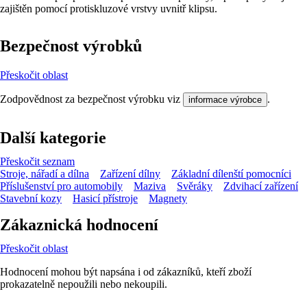
zajištěn pomocí protiskluzové vrstvy uvnitř klipsu.
Bezpečnost výrobků
Přeskočit oblast
Zodpovědnost za bezpečnost výrobku viz
.
informace výrobce
Další kategorie
Přeskočit seznam
Stroje, nářadí a dílna
Zařízení dílny
Základní dílenští pomocníci
Příslušenství pro automobily
Maziva
Svěráky
Zdvihací zařízení
Stavební kozy
Hasicí přístroje
Magnety
Zákaznická hodnocení
Přeskočit oblast
Hodnocení mohou být napsána i od zákazníků, kteří zboží
prokazatelně nepoužili nebo nekoupili.