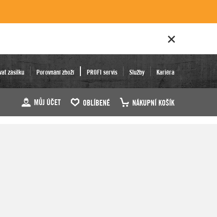
vat zásilku
Porovnání zboží
PROFI servis
Služby
Kariéra
MŮJ ÚČET
OBLÍBENÉ
NÁKUPNÍ KOŠÍK