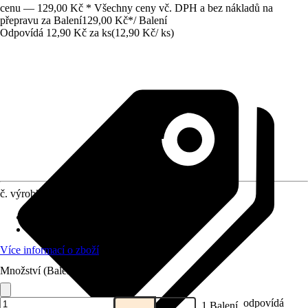
cenu — 129,00 Kč * Všechny ceny vč. DPH a bez nákladů na
přepravu za Balení
129,00 Kč
*
/
Balení
Odpovídá 12,90 Kč za ks
(
12,90 Kč
/
ks
)
č. výrobku
10509765
Přípojka/spojka
:
13 mm (1/2")
Materiál
:
Plast
Více informací o zboží
Množství (Balení)
odpovídá
1 Balení