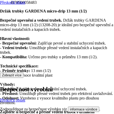
Přeskočit oblast
4078500058483
Držák trubky GARDENA micro-drip 13 mm (1/2)
Bezpečné upevnění a vedení trubek.
Držák trubky GARDENA
micro-drip 13 mm (1/2) (13208-20) je ideální pro bezpečné upevnění a
vedení instalačních a kapacích trubek.
Hlavní vlastnosti:
- Bezpečné upevnění:
Zajišťuje pevné a stabilní uchycení trubek.
- Vedení trubek:
Umožňuje přesné vedení instalačních a kapacích
trubek.
- Kompatibilita:
Určeno pro trubky o průměru 13 mm (1/2).
Technické specifikace:
- Průměr trubky:
13 mm (1/2)
- Materiál:
Vysoce kvalitní plast
Zobrazit více
Výhody:
Bezpečnost výrobků
-
Stabilita:
Zajišťuje pevné a stabilní uchycení trubek.
-
Přesnost:
Umožňuje přesné vedení trubek pro efektivní zavlažování.
-
Odolnost:
Vyrobeno z vysoce kvalitního plastu pro dlouhou
Přeskočit oblast
životnost.
Zodpovědnost za bezpečnost výrobku viz
.
informace výrobce
Zajistěte si bezpečné a přesné vedení trubek s držákem