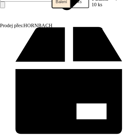
Balení
ks
10 ks
Prodej přes:
HORNBACH