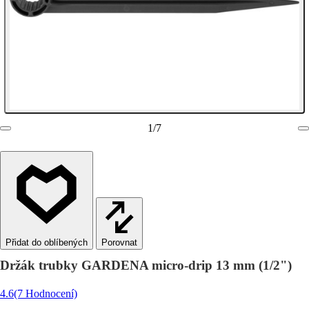
1
/
7
Porovnat
Držák trubky GARDENA micro-drip 13 mm (1/2")
4.6
(7 Hodnocení)