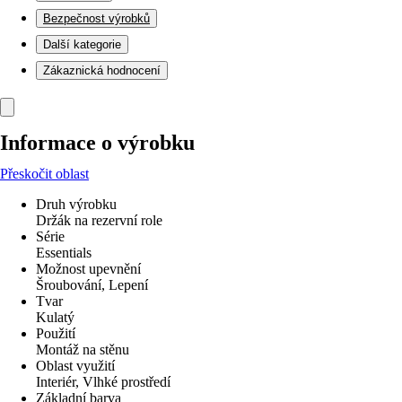
Bezpečnost výrobků
Další kategorie
Zákaznická hodnocení
Informace o výrobku
Přeskočit oblast
Druh výrobku
Držák na rezervní role
Série
Essentials
Možnost upevnění
Šroubování, Lepení
Tvar
Kulatý
Použití
Montáž na stěnu
Oblast využití
Interiér, Vlhké prostředí
Základní barva