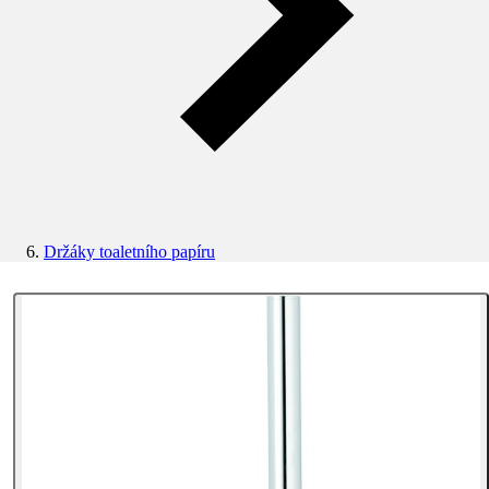
Držáky toaletního papíru