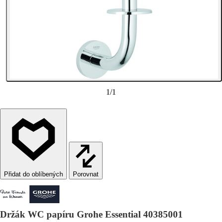
1
/
1
Porovnat
Držák WC papíru Grohe Essential 40385001