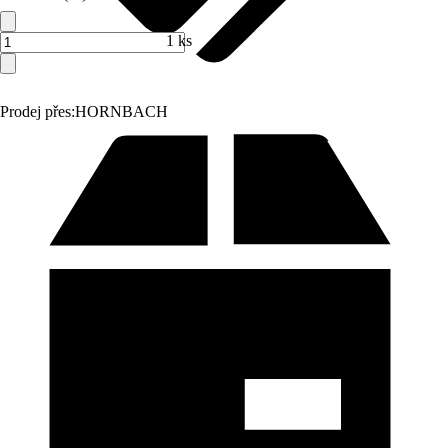
1 ks
Prodej přes:
HORNBACH