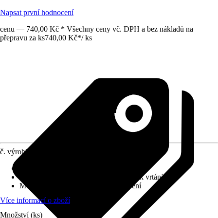
Napsat první hodnocení
cenu — 740,00 Kč * Všechny ceny vč. DPH a bez nákladů na
přepravu za ks
740,00 Kč
*
/
ks
č. výrobku
6123390
Povrch/Povrchová úprava
:
Lesklý
Přiložené upevnění
:
Montážní materiál k vrtání
Možnost upevnění
:
Šroubování, Lepení
Více informací o zboží
Množství (ks)