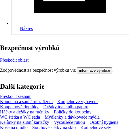
Nákres
Bezpečnost výrobků
Přeskočit oblast
Zodpovědnost za bezpečnost výrobku viz
.
informace výrobce
Další kategorie
Přeskočit seznam
Koupelna a sanitární zařízení
Koupelnové vybavení
Koupelnové doplňky
Držáky toaletního papíru
Háčky a držáky na ručníky
Poličky do koupelny
WC štětka a WC sada
Mýdlenky a dávkovače mýdla
Kelímky na zubní kartáčky
Vysoušeče rukou
Osobní hygiena
Koše na prádlo
Sprchové stěrky na sklo
Koupelnové sety