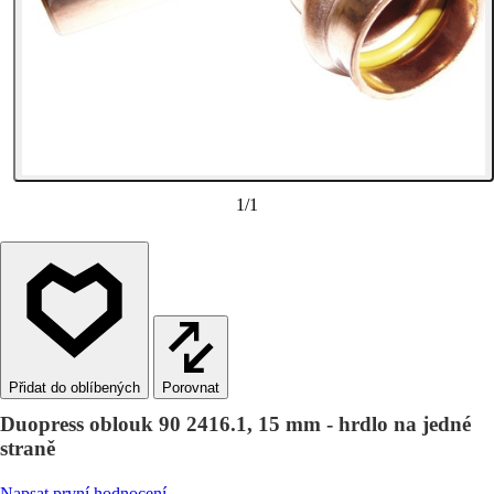
1
/
1
Porovnat
Duopress oblouk 90 2416.1, 15 mm - hrdlo na jedné
straně
Napsat první hodnocení