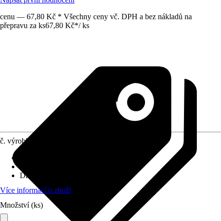
cenu — 67,80 Kč * Všechny ceny vč. DPH a bez nákladů na
přepravu za ks
67,80 Kč
*
/
ks
č. výrobku
5187000
Velikost
:
15 x 15 mm
Využití
:
Lisování
Druh závitu
:
Bez závitu
Více informací o zboží
Množství (ks)