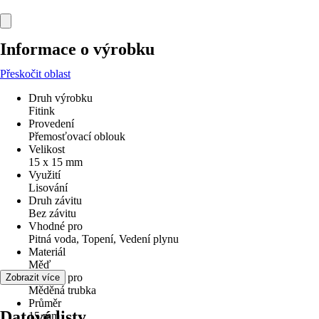
Informace o výrobku
Přeskočit oblast
Druh výrobku
Fitink
Provedení
Přemosťovací oblouk
Velikost
15 x 15 mm
Využití
Lisování
Druh závitu
Bez závitu
Vhodné pro
Pitná voda, Topení, Vedení plynu
Materiál
Měď
Vhodné pro
Zobrazit více
Měděná trubka
Průměr
Datové listy
15 mm