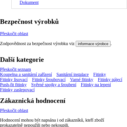
Dokument
Bezpečnost výrobků
Přeskočit oblast
Zodpovědnost za bezpečnost výrobku viz
.
informace výrobce
Další kategorie
Přeskočit seznam
Koupelna a sanitární zařízení
Sanitární instalace
Fitinky
Fitinky lisovací
Fitinky šroubovací
Varné fitinky
Fitinky pájecí
Push-fit fitinky
Svěrné spojky a šroubení
Fitinky na lepení
Fitinky zaslepovací
Zákaznická hodnocení
Přeskočit oblast
Hodnocení mohou být napsána i od zákazníků, kteří zboží
prokazatelně nepoužili nebo nekoupili.