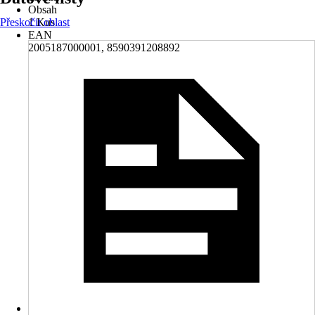
Obsah
Přeskočit oblast
1 Kus
EAN
2005187000001, 8590391208892