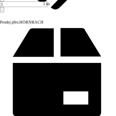
1 ks
Prodej přes:
HORNBACH