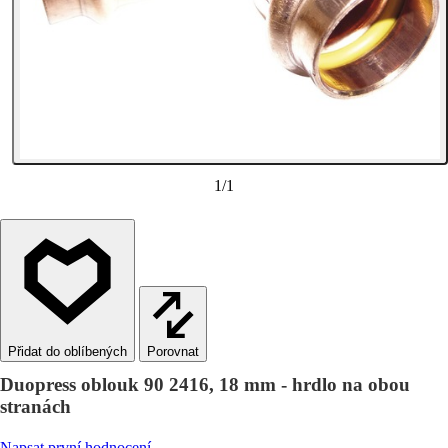
1
/
1
Porovnat
Duopress oblouk 90 2416, 18 mm - hrdlo na obou
stranách
Napsat první hodnocení