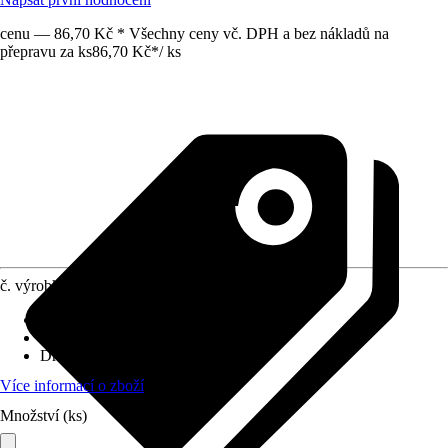
cenu — 86,70 Kč * Všechny ceny vč. DPH a bez nákladů na
přepravu za ks
86,70 Kč
*
/
ks
č. výrobku
5186997
Velikost
:
18 x 18 mm
Využití
:
Lisování
Druh závitu
:
Bez závitu
Více informací o zboží
Množství (ks)