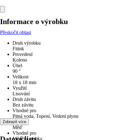
Informace o výrobku
Přeskočit oblast
Druh výrobku
Fitink
Provedení
Koleno
Úhel
90 °
Velikost
18 x 18 mm
Využití
Lisování
Druh závitu
Bez závitu
Vhodné pro
Pitná voda, Topení, Vedení plynu
Materiál
Zobrazit více
Měď
Vhodné pro
Datové listy
Měděná trubka