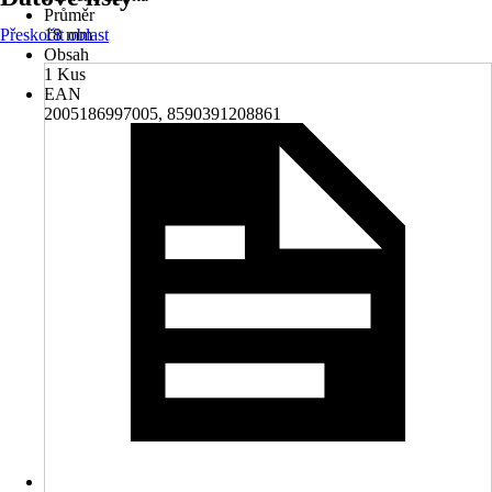
Průměr
Přeskočit oblast
18 mm
Obsah
1 Kus
EAN
2005186997005, 8590391208861