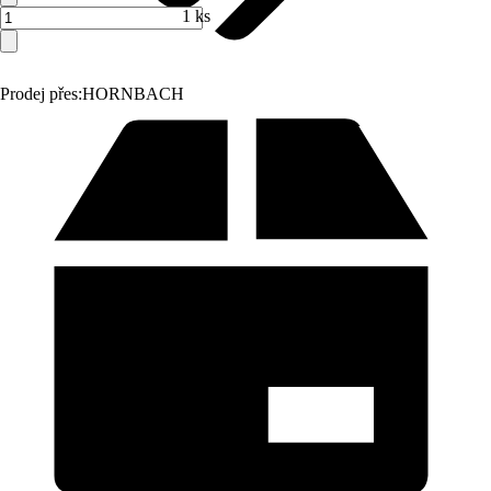
1 ks
Prodej přes:
HORNBACH