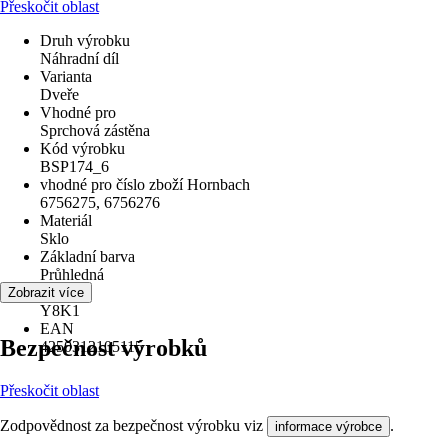
Přeskočit oblast
Druh výrobku
Náhradní díl
Varianta
Dveře
Vhodné pro
Sprchová zástěna
Kód výrobku
BSP174_6
vhodné pro číslo zboží Hornbach
6756275, 6756276
Materiál
Sklo
Základní barva
Průhledná
KČZ
Zobrazit více
Y8K1
EAN
Bezpečnost výrobků
4250312105115
Přeskočit oblast
Zodpovědnost za bezpečnost výrobku viz
.
informace výrobce