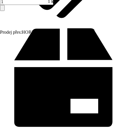
1 ks
Prodej přes:
HORNBACH