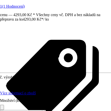
1
(1 Hodnocení)
cenu — 4293,00 Kč * Všechny ceny vč. DPH a bez nákladů na
přepravu za ks
4293,00 Kč
*
/
ks
č. výrobku
10397587
Vhodné pro
:
Sprchová zástěna
Více informací o zboží
Množství (ks)