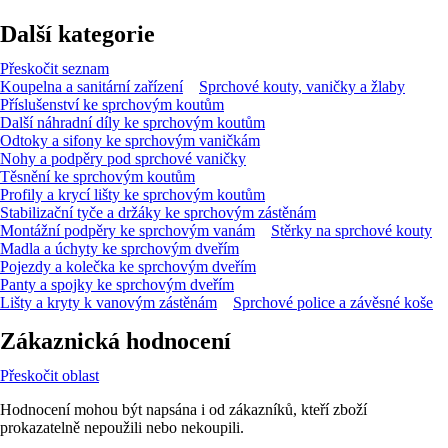
Další kategorie
Přeskočit seznam
Koupelna a sanitární zařízení
Sprchové kouty, vaničky a žlaby
Příslušenství ke sprchovým koutům
Další náhradní díly ke sprchovým koutům
Odtoky a sifony ke sprchovým vaničkám
Nohy a podpěry pod sprchové vaničky
Těsnění ke sprchovým koutům
Profily a krycí lišty ke sprchovým koutům
Stabilizační tyče a držáky ke sprchovým zástěnám
Montážní podpěry ke sprchovým vanám
Stěrky na sprchové kouty
Madla a úchyty ke sprchovým dveřím
Pojezdy a kolečka ke sprchovým dveřím
Panty a spojky ke sprchovým dveřím
Lišty a kryty k vanovým zástěnám
Sprchové police a závěsné koše
Zákaznická hodnocení
Přeskočit oblast
Hodnocení mohou být napsána i od zákazníků, kteří zboží
prokazatelně nepoužili nebo nekoupili.