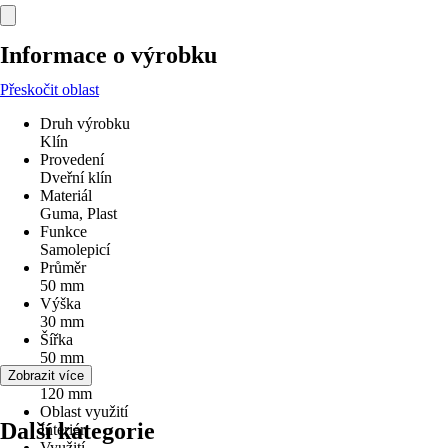
Informace o výrobku
Přeskočit oblast
Druh výrobku
Klín
Provedení
Dveřní klín
Materiál
Guma, Plast
Funkce
Samolepicí
Průměr
50 mm
Výška
30 mm
Šířka
50 mm
Délka
Zobrazit více
120 mm
Oblast využití
Další kategorie
Interiér
Využití