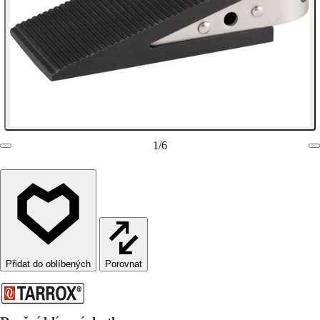
1
/
6
Porovnat