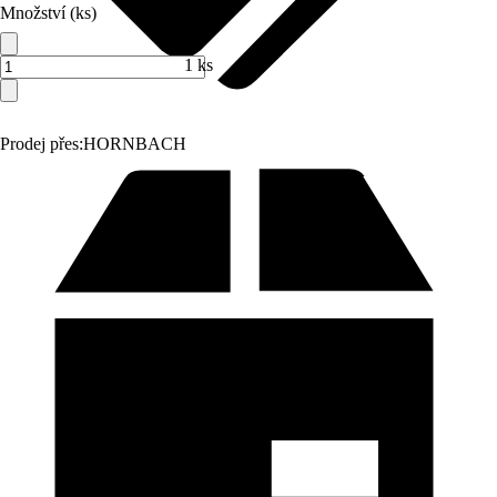
Množství (ks)
1 ks
Prodej přes:
HORNBACH