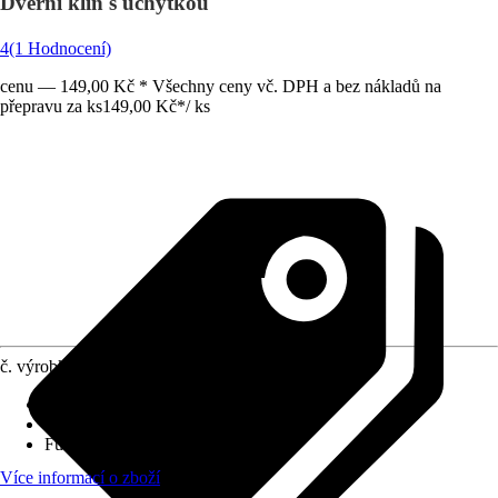
Dveřní klín s úchytkou
4
(1 Hodnocení)
cenu — 149,00 Kč * Všechny ceny vč. DPH a bez nákladů na
přepravu za ks
149,00 Kč
*
/
ks
č. výrobku
10565319
Druh výrobku
:
Klín
Materiál
:
Guma, Plast
Funkce
:
Samolepicí
Více informací o zboží