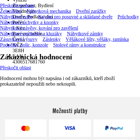
Přeskočit seznam
Bezpečnost, Bydlení
Železářství
Vhodné pro
Nábytková mechanika
Dveřní zarážky
Nábytkové nohy
Dveře, Podlaha/ dno
Kování pro posuvné a skládané dveře
Průchodky
Nábytkové úchytky a knopky
Počet
Nábytkové závěsy, kování pro zavěšení
1 Kus
Nábytkové podložky a kluzáky
Barevný odstín
Nábytkové zámky
Zásuvkové výsuvy
Černá
Záslepky
Věšákové lišty, věšáky, ramínka
Podpěrky polic, konzole
KČZ
Stolové rámy a konstrukce
3E8H
Zákaznická hodnocení
EAN
4306517681760
Přeskočit oblast
Hodnocení mohou být napsána i od zákazníků, kteří zboží
prokazatelně nepoužili nebo nekoupili.
Možnosti platby