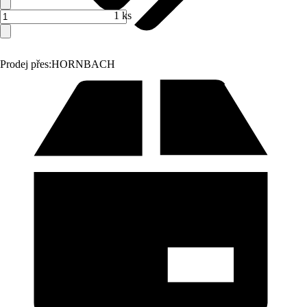
1 ks
Prodej přes:
HORNBACH