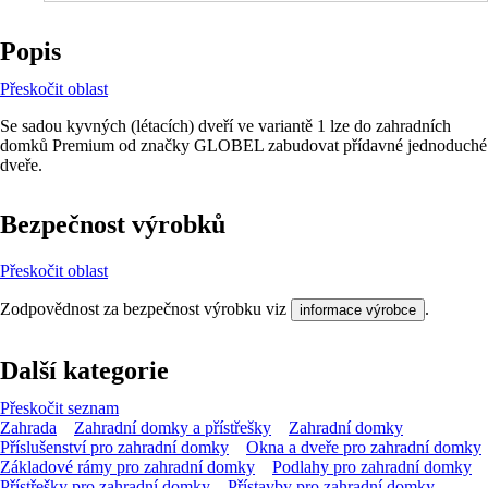
Popis
Přeskočit oblast
Se sadou kyvných (létacích) dveří ve variantě 1 lze do zahradních
domků Premium od značky GLOBEL zabudovat přídavné jednoduché
dveře.
Bezpečnost výrobků
Přeskočit oblast
Zodpovědnost za bezpečnost výrobku viz
.
informace výrobce
Další kategorie
Přeskočit seznam
Zahrada
Zahradní domky a přístřešky
Zahradní domky
Příslušenství pro zahradní domky
Okna a dveře pro zahradní domky
Základové rámy pro zahradní domky
Podlahy pro zahradní domky
Přístřešky pro zahradní domky
Přístavby pro zahradní domky