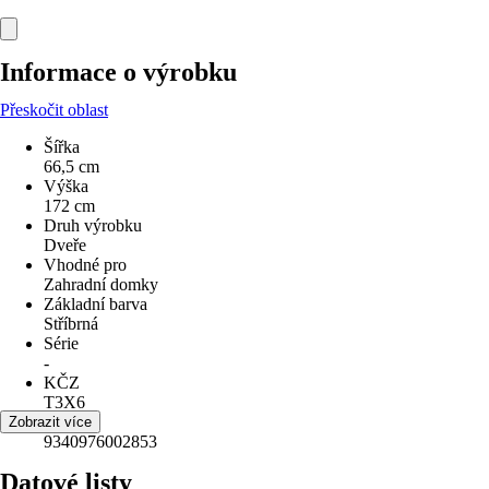
Informace o výrobku
Přeskočit oblast
Šířka
66,5 cm
Výška
172 cm
Druh výrobku
Dveře
Vhodné pro
Zahradní domky
Základní barva
Stříbrná
Série
-
KČZ
T3X6
EAN
Zobrazit více
9340976002853
Datové listy