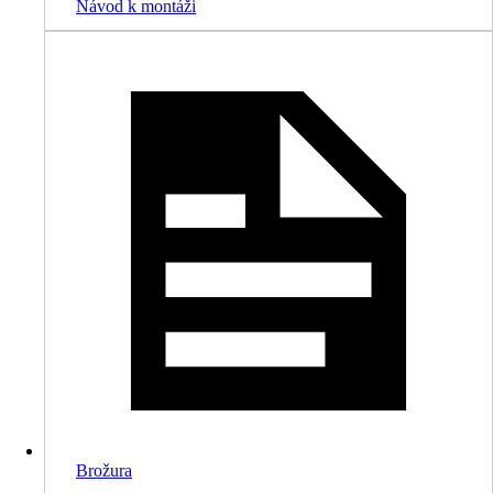
Návod k montáži
Brožura