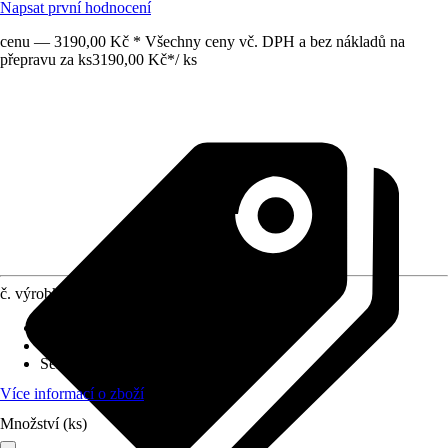
Napsat první hodnocení
cenu — 3190,00 Kč * Všechny ceny vč. DPH a bez nákladů na
přepravu za ks
3190,00 Kč
*
/
ks
č. výrobku
10473874
Druh výrobku
:
Dveře
Vhodné pro
:
Zahradní domky
Série
:
-
Více informací o zboží
Množství (ks)