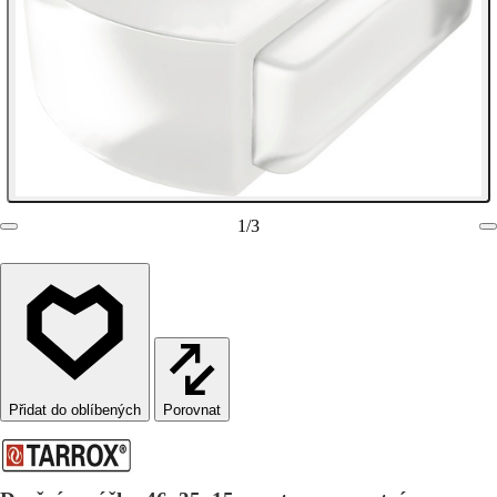
1
/
3
Porovnat