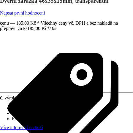
Dveřní zarážka 46x35x15mm, transparentní
Napsat první hodnocení
cenu — 185,00 Kč * Všechny ceny vč. DPH a bez nákladů na
přepravu za ks
185,00 Kč
*
/
ks
č. výrobku
10565334
Druh výrobku
:
Zarážka
Materiál
:
Plast
Funkce
:
Samolepicí
Více informací o zboží