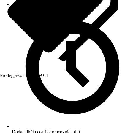
Prodej přes:
HORNBACH
Dodací lhůta cca 1-2 pracovních dní