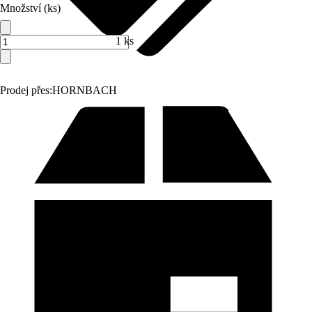
Množství (ks)
1 ks
Prodej přes:
HORNBACH