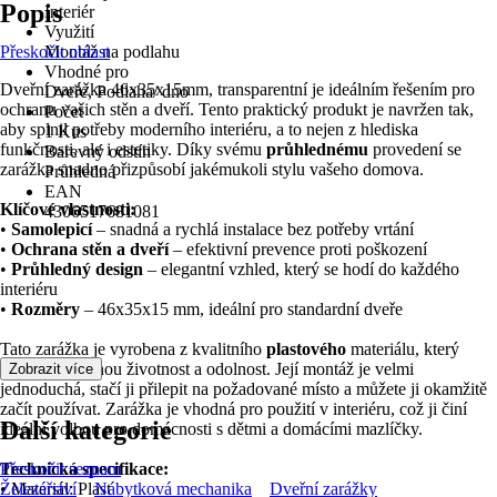
Popis
Interiér
Využití
Přeskočit oblast
Montáž na podlahu
Vhodné pro
Dveřní zarážka 46x35x15mm, transparentní je ideálním řešením pro
Dveře, Podlaha/ dno
ochranu vašich stěn a dveří. Tento praktický produkt je navržen tak,
Počet
aby splnil potřeby moderního interiéru, a to nejen z hlediska
1 Kus
funkčnosti, ale i estetiky. Díky svému
průhlednému
provedení se
Barevný odstín
zarážka snadno přizpůsobí jakémukoli stylu vašeho domova.
Průhledná
EAN
Klíčové vlastnosti:
4306517681081
•
Samolepicí
– snadná a rychlá instalace bez potřeby vrtání
•
Ochrana stěn a dveří
– efektivní prevence proti poškození
•
Průhledný design
– elegantní vzhled, který se hodí do každého
interiéru
•
Rozměry
– 46x35x15 mm, ideální pro standardní dveře
Tato zarážka je vyrobena z kvalitního
plastového
materiálu, který
zajišťuje dlouhou životnost a odolnost. Její montáž je velmi
Zobrazit více
jednoduchá, stačí ji přilepit na požadované místo a můžete ji okamžitě
začít používat. Zarážka je vhodná pro použití v interiéru, což ji činí
Další kategorie
ideální volbou pro domácnosti s dětmi a domácími mazlíčky.
Technická specifikace:
Přeskočit seznam
• Materiál: Plast
Železářství
Nábytková mechanika
Dveřní zarážky