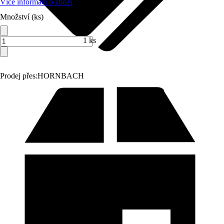
Více informací o zboží
Množství (ks)
1 ks
Prodej přes:
HORNBACH