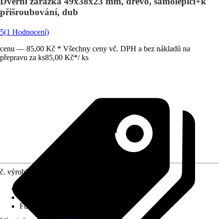
Dveřní zarážka 49x38x23 mm, dřevo, samolepící+k
přišroubování, dub
5
(1 Hodnocení)
cenu — 85,00 Kč * Všechny ceny vč. DPH a bez nákladů na
přepravu za ks
85,00 Kč
*
/
ks
č. výrobku
6801904
Druh výrobku
:
Zarážka
Materiál
:
Dřevo
Funkce
:
Samolepicí