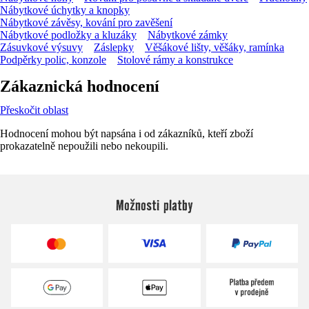
Nábytkové úchytky a knopky
Nábytkové závěsy, kování pro zavěšení
Nábytkové podložky a kluzáky
Nábytkové zámky
Zásuvkové výsuvy
Záslepky
Věšákové lišty, věšáky, ramínka
Podpěrky polic, konzole
Stolové rámy a konstrukce
Zákaznická hodnocení
Přeskočit oblast
Hodnocení mohou být napsána i od zákazníků, kteří zboží
prokazatelně nepoužili nebo nekoupili.
Možnosti platby