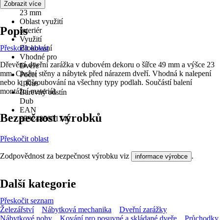
Délka
Zobrazit více
23 mm
Oblast využití
Popis
Interiér
Využití
Přeskočit oblast
Blokování
Vhodné pro
Dřevěná dveřní zarážka v dubovém dekoru o šířce 49 mm a výšce 23
Dveře
mm. Chrání stěny a nábytek před nárazem dveří. Vhodná k nalepení
Počet
nebo k přišroubování na všechny typy podlah. Součástí balení
1 Kus
montážní materiál.
Barevný odstín
Dub
EAN
Bezpečnost výrobků
8592485051742
Přeskočit oblast
Zodpovědnost za bezpečnost výrobku viz
.
informace výrobce
Další kategorie
Přeskočit seznam
Železářství
Nábytková mechanika
Dveřní zarážky
Nábytkové nohy
Kování pro posuvné a skládané dveře
Průchodky