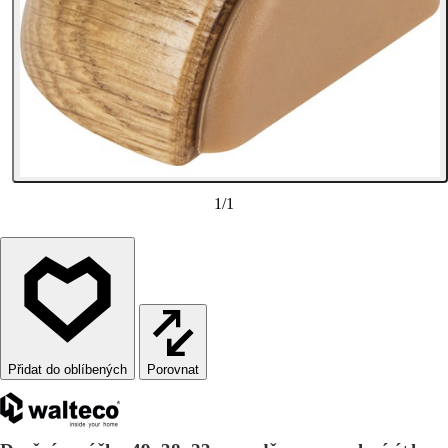
1
/
1
Porovnat