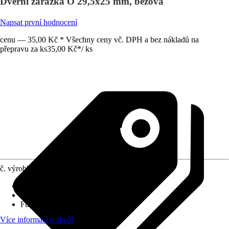
Dveřní zarážka O 29,5x25 mm, béžová
Napsat první hodnocení
cenu — 35,00 Kč * Všechny ceny vč. DPH a bez nákladů na
přepravu za ks
35,00 Kč
*
/
ks
č. výrobku
12738438
Druh výrobku
:
Zarážka
Materiál
:
Plast
Funkce
:
K našroubování
Více informací o zboží