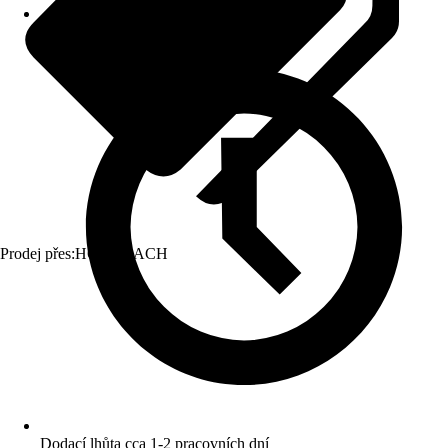
Prodej přes:
HORNBACH
Dodací lhůta cca 1-2 pracovních dní