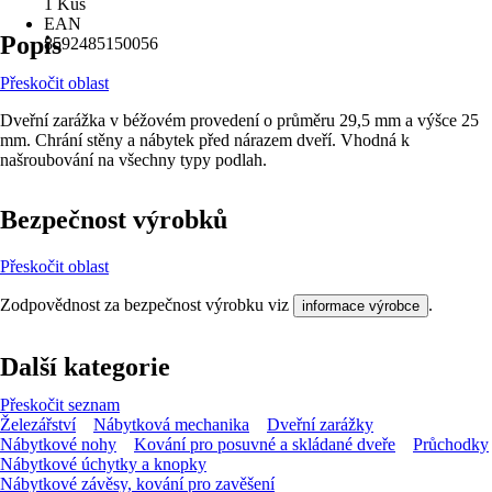
1 Kus
EAN
Popis
8592485150056
Přeskočit oblast
Dveřní zarážka v béžovém provedení o průměru 29,5 mm a výšce 25
mm. Chrání stěny a nábytek před nárazem dveří. Vhodná k
našroubování na všechny typy podlah.
Bezpečnost výrobků
Přeskočit oblast
Zodpovědnost za bezpečnost výrobku viz
.
informace výrobce
Další kategorie
Přeskočit seznam
Železářství
Nábytková mechanika
Dveřní zarážky
Nábytkové nohy
Kování pro posuvné a skládané dveře
Průchodky
Nábytkové úchytky a knopky
Nábytkové závěsy, kování pro zavěšení