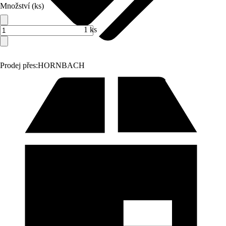
Množství (ks)
1 ks
Prodej přes:
HORNBACH