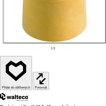
1
/
1
Porovnat