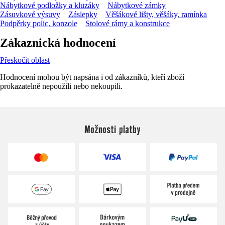
Nábytkové podložky a kluzáky
Nábytkové zámky
Zásuvkové výsuvy
Záslepky
Věšákové lišty, věšáky, ramínka
Podpěrky polic, konzole
Stolové rámy a konstrukce
Zákaznická hodnocení
Přeskočit oblast
Hodnocení mohou být napsána i od zákazníků, kteří zboží
prokazatelně nepoužili nebo nekoupili.
Možnosti platby