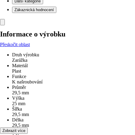
Další kategorie
Zákaznická hodnocení
Informace o výrobku
Přeskočit oblast
Druh výrobku
Zarážka
Materiál
Plast
Funkce
K našroubování
Průměr
29,5 mm
Výška
25 mm
Šířka
29,5 mm
Délka
29,5 mm
Počet
Zobrazit více