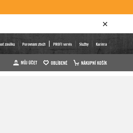
vat zásilku
Porovnání zboží
PROFI servis
Služby
Kariéra
MŮJ ÚČET
OBLÍBENÉ
NÁKUPNÍ KOŠÍK