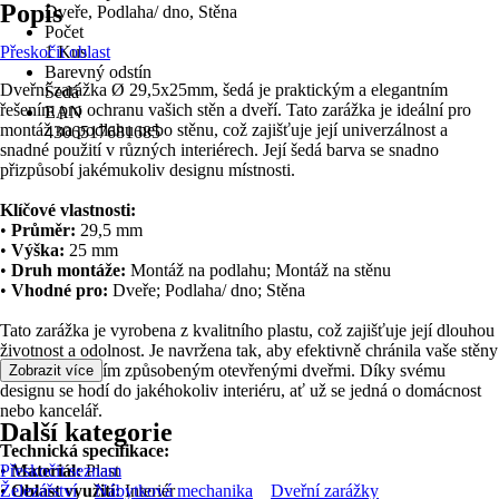
Popis
Dveře, Podlaha/ dno, Stěna
Počet
Přeskočit oblast
1 Kus
Barevný odstín
Dveřní zarážka Ø 29,5x25mm, šedá je praktickým a elegantním
Šedá
řešením pro ochranu vašich stěn a dveří. Tato zarážka je ideální pro
EAN
montáž na podlahu nebo stěnu, což zajišťuje její univerzálnost a
4306517681685
snadné použití v různých interiérech. Její šedá barva se snadno
přizpůsobí jakémukoliv designu místnosti.
Klíčové vlastnosti:
•
Průměr:
29,5 mm
•
Výška:
25 mm
•
Druh montáže:
Montáž na podlahu; Montáž na stěnu
•
Vhodné pro:
Dveře; Podlaha/ dno; Stěna
Tato zarážka je vyrobena z kvalitního plastu, což zajišťuje její dlouhou
životnost a odolnost. Je navržena tak, aby efektivně chránila vaše stěny
před poškozením způsobeným otevřenými dveřmi. Díky svému
Zobrazit více
designu se hodí do jakéhokoliv interiéru, ať už se jedná o domácnost
nebo kancelář.
Další kategorie
Technická specifikace:
•
Přeskočit seznam
Materiál:
Plast
•
Železářství
Oblast využití:
Nábytková mechanika
Interiér
Dveřní zarážky