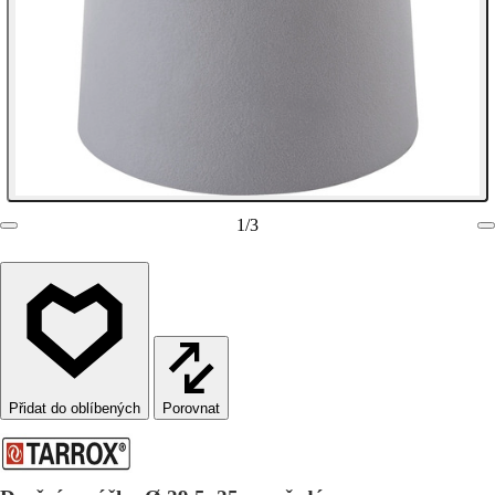
1
/
3
Porovnat