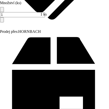
Množství (ks)
1 ks
Prodej přes:
HORNBACH