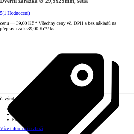
Dveřní zarážka Ø 29,5x25mm, šedá
5
(1 Hodnocení)
cenu — 39,00 Kč * Všechny ceny vč. DPH a bez nákladů na
přepravu za ks
39,00 Kč
*
/
ks
č. výrobku
10565323
Druh výrobku
:
Zarážka
Materiál
:
Plast
Funkce
:
K našroubování
Více informací o zboží