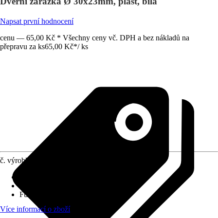
Dveřní zarážka Ø 30x23mm, plast, bílá
Napsat první hodnocení
cenu — 65,00 Kč * Všechny ceny vč. DPH a bez nákladů na
přepravu za ks
65,00 Kč
*
/
ks
č. výrobku
10565298
Druh výrobku
:
Zarážka
Materiál
:
Plast
Funkce
:
Samolepicí
Více informací o zboží