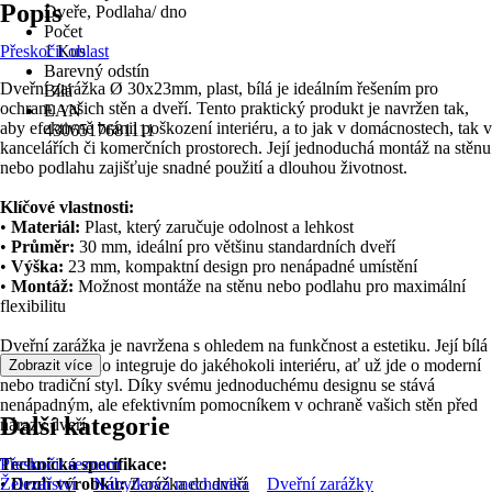
Popis
Dveře, Podlaha/ dno
Počet
Přeskočit oblast
1 Kus
Barevný odstín
Dveřní zarážka Ø 30x23mm, plast, bílá je ideálním řešením pro
Bílá
ochranu vašich stěn a dveří. Tento praktický produkt je navržen tak,
EAN
aby efektivně bránil poškození interiéru, a to jak v domácnostech, tak v
4306517681111
kancelářích či komerčních prostorech. Její jednoduchá montáž na stěnu
nebo podlahu zajišťuje snadné použití a dlouhou životnost.
Klíčové vlastnosti:
•
Materiál:
Plast, který zaručuje odolnost a lehkost
•
Průměr:
30 mm, ideální pro většinu standardních dveří
•
Výška:
23 mm, kompaktní design pro nenápadné umístění
•
Montáž:
Možnost montáže na stěnu nebo podlahu pro maximální
flexibilitu
Dveřní zarážka je navržena s ohledem na funkčnost a estetiku. Její bílá
barva se snadno integruje do jakéhokoli interiéru, ať už jde o moderní
Zobrazit více
nebo tradiční styl. Díky svému jednoduchému designu se stává
nenápadným, ale efektivním pomocníkem v ochraně vašich stěn před
Další kategorie
nárazy dveří.
Technická specifikace:
Přeskočit seznam
•
Železářství
Druh výrobku:
Nábytková mechanika
Zarážka do dveří
Dveřní zarážky