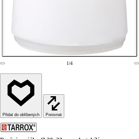
1
/
4
Porovnat