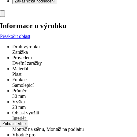
Zákaznická hodnocení
Informace o výrobku
Přeskočit oblast
Druh výrobku
Zarážka
Provedení
Dveřní zarážky
Materiál
Plast
Funkce
Samolepicí
Průměr
30 mm
Výška
23 mm
Oblast využití
Interiér
Využití
Zobrazit více
Montáž na stěnu, Montáž na podlahu
Vhodné pro