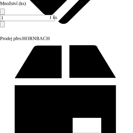
Množství (ks)
1 ks
Prodej přes:
HORNBACH