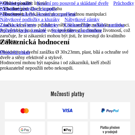
•
Nábytkové nohy
Oblast použití:
Interiér
Kování pro posuvné a skládané dveře
Průchodky
•
Nábytkové úchytky a knopky
Vhodné pro:
Dveře a podlahu
•
Nábytkové závěsy, kování pro zavěšení
Hmotnost:
Lehká konstrukce pro snadnou manipulaci
Nábytkové podložky a kluzáky
Nábytkové zámky
Značka, která tento produkt vyrábí, se zaměřuje na kvalitu a inovaci.
Zásuvkové výsuvy
Záslepky
Věšákové lišty, věšáky, ramínka
Její výrobky jsou známé svou spolehlivostí a dlouhou životností, což
Podpěrky polic, konzole
Stolové rámy a konstrukce
zaručuje, že si zákazníci mohou být jisti, že investují do kvalitního
Zákaznická hodnocení
produktu.
Objednejte si dveřní zarážku Ø 30x23mm, plast, bílá a ochraňte své
Přeskočit oblast
dveře a stěny efektivně a stylově.
Hodnocení mohou být napsána i od zákazníků, kteří zboží
prokazatelně nepoužili nebo nekoupili.
Možnosti platby