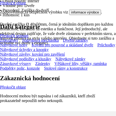
• Oblast použití: Interiér
Přeskočit oblast
• Vhodné pro: Dveře
• Provedení: Zarážka do dveří
Zodpovědnost za bezpečnost výrobku viz
.
informace výrobce
• Hmotnost: 1 kus
Dveřní zarážka Ø 40x50mm, černá je ideálním doplňkem pro každou
Další kategorie
domácnost, která dbá na estetiku a funkčnost. Její jednoduchý, ale
efektivní design zajišťuje, že vaše dveře zůstanou v perfektním stavu, a
Přeskočit seznam
zároveň přidává na stylu vašeho interiéru. Objednejte si tuto zarážku a
Železářství
Nábytková mechanika
Dveřní zarážky
ochraňte své dveře s elegancí.
Nábytkové nohy
Kování pro posuvné a skládané dveře
Průchodky
Nábytkové úchytky a knopky
Nábytkové závěsy, kování pro zavěšení
Nábytkové podložky a kluzáky
Nábytkové zámky
Zásuvkové výsuvy
Záslepky
Věšákové lišty, věšáky, ramínka
Podpěrky polic, konzole
Stolové rámy a konstrukce
Zákaznická hodnocení
Přeskočit oblast
Hodnocení mohou být napsána i od zákazníků, kteří zboží
prokazatelně nepoužili nebo nekoupili.