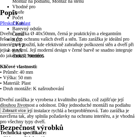
Montáž na podlahu, Montáž na stěnu
Vhodné pro
Popis
Dveře
Počet
Přeskočit oblast
1 Kus
Barevný odstín
Dveřní zarážka Ø 40x50mm, černá je praktickým a elegantním
Černá
řešením pro ochranu vašich dveří a stěn. Tato zarážka je ideální pro
KČZ
interiérové použití, kde efektivně zabraňuje poškození stěn a dveří při
2VYZ
jejich otevření. Její moderní design v černé barvě se snadno integruje
EAN
do jakéhokoli interiéru.
4306517908805
Klíčové vlastnosti:
• Průměr: 40 mm
• Výška: 50 mm
• Materiál: Plast
• Druh montáže: K našroubování
Dveřní zarážka je vyrobena z kvalitního plastu, což zajišťuje její
dlouhou životnost a odolnost. Díky jednoduché montáži na podlahu
nebo stěnu je její instalace rychlá a bezproblémová. Tato zarážka je
Zobrazit více
navržena tak, aby splnila požadavky na ochranu interiéru, a je vhodná
pro všechny typy dveří.
Bezpečnost výrobků
Technická specifikace: