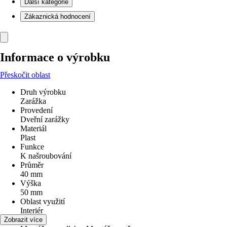
Další kategorie
Zákaznická hodnocení
Informace o výrobku
Přeskočit oblast
Druh výrobku
Zarážka
Provedení
Dveřní zarážky
Materiál
Plast
Funkce
K našroubování
Průměr
40 mm
Výška
50 mm
Oblast využití
Interiér
Využití
Zobrazit více