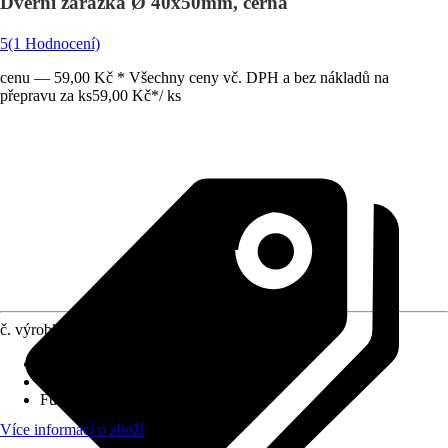
Dveřní zarážka Ø 40x50mm, černá
5
(1 Hodnocení)
cenu — 59,00 Kč * Všechny ceny vč. DPH a bez nákladů na
přepravu za ks
59,00 Kč
*
/
ks
č. výrobku
10573999
Druh výrobku
:
Zarážka
Materiál
:
Plast
Funkce
:
K našroubování
Více informací o zboží