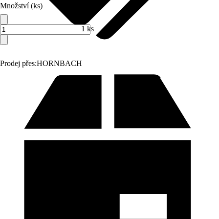
Množství (ks)
1 ks
Prodej přes:
HORNBACH