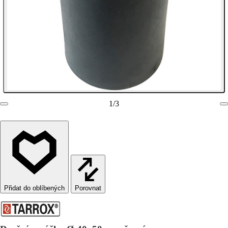
1
/
3
Porovnat