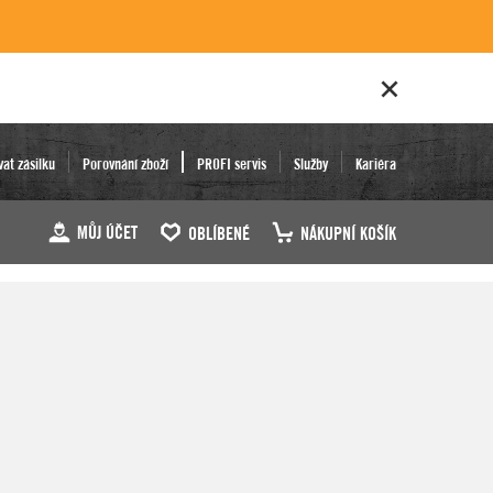
vat zásilku
Porovnání zboží
PROFI servis
Služby
Kariéra
MŮJ ÚČET
OBLÍBENÉ
NÁKUPNÍ KOŠÍK