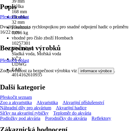
39 mm
Popis
Výška
168 mm
Přeskočit oblast
Hloubka
32 mm
Dvojitý kohout s rychlospojkou pro snadné odpojení hadic o průměru
Hmotnost
16/22 mm.
0,096 kg
vhodné pro číslo zboží Hornbach
10257301
Bezpečnost výrobků
Vhodné pro
Sladká voda, Mořská voda
KČZ
Přeskočit oblast
UDWG
EAN
Zodpovědnost za bezpečnost výrobku viz
.
informace výrobce
4014162610935
Další kategorie
Přeskočit seznam
Zoo a akvaristika
Akvaristika
Akvarijní příslušenství
Náhradní díly pro akvárium
Akvarijní hadice
Síťky na akvarijní rybičky
Teploměr do akvária
Podložky pod akvária
Porodničky do akvária
Reflektory
Zákaznická hodnocení