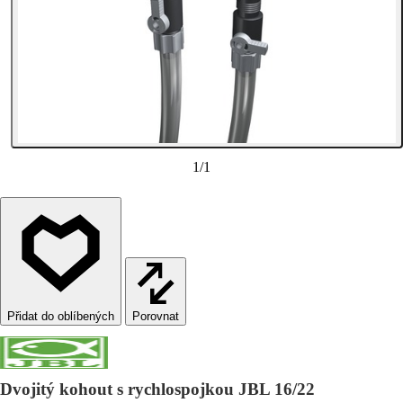
1
/
1
Porovnat
Dvojitý kohout s rychlospojkou JBL 16/22