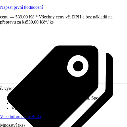
Napsat první hodnocení
cenu — 539,00 Kč * Všechny ceny vč. DPH a bez nákladů na
přepravu za ks
539,00 Kč
*
/
ks
č. výrobku
10289864
Druh výrobku
:
Přípojka, Kohoutek, Spojka, Spojka
Oblast využití
:
Interiér
Vhodné pro
:
Rybníček, Akvária
Více informací o zboží
Množství (ks)