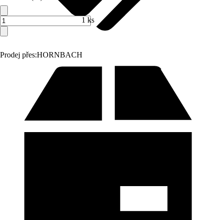
1 ks
Prodej přes:
HORNBACH