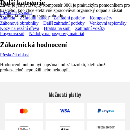
Další kategorie
Závěr je jasný: Dvojitý kompostér 380l je praktickým pomocníkem pro
každého, kdo chce efektivně zpracovávat organický odpad a získat
Přeskočit seznam
kvalitní kompost pro svou zahradu.
Zahrada
Zahradní nářadí
Zahradní potřeby
Kompostéry
Záhonové obrubníky
Další zahradní potřeby
Venkovní teploměry
Kozy na řezání dřeva
Hrabla na sníh
Zahradní vozíky
Posypová sůl
Nádoby na posypový materiál
Zákaznická hodnocení
Přeskočit oblast
Hodnocení mohou být napsána i od zákazníků, kteří zboží
prokazatelně nepoužili nebo nekoupili.
Možnosti platby