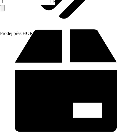
1 ks
Prodej přes:
HORNBACH