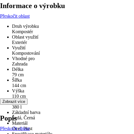
Informace o výrobku
Přeskočit oblast
Druh výrobku
Kompostér
Oblast využití
Exteriér
Využití
Kompostování
Vhodné pro
Zahrada
Délka
79 cm
Šířka
144 cm
Výška
110 cm
Objem
Zobrazit více
380 l
Základní barva
Popis
Šedá, Černá
Materiál
Přeskočit oblast
Ocel, Plast
Specifikace materiálu