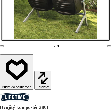
1
/
18
Porovnat
Dvojitý kompostér 380l