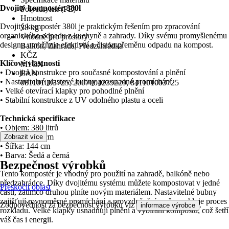
Dvojitý kompostér 380l
Polyethylen (PE)
Hmotnost
Dvojitý kompostér 380l je praktickým řešením pro zpracování
38 kg
organického odpadu z kuchyně a zahrady. Díky svému promyšlenému
Vhodné pro prostory
designu umožňuje efektivní a čistou přeměnu odpadu na kompost.
Balkón, Zahrada, Předzahrádka
KČZ
Klíčové vlastnosti
M1CX
• Dvojitá konstrukce pro současné kompostování a plnění
EAN
• Nastavitelné plastové bubny pro snadné promíchání
081101003725, 2007004239229, 841101003725
• Velké otevírací klapky pro pohodlné plnění
• Stabilní konstrukce z UV odolného plastu a oceli
Technická specifikace
• Objem: 380 litrů
• Výška: 110 cm
Zobrazit více
• Šířka: 144 cm
• Barva: Šedá a černá
Bezpečnost výrobků
Tento kompostér je vhodný pro použití na zahradě, balkóně nebo
předzahrádce. Díky dvojitému systému můžete kompostovat v jedné
Přeskočit oblast
části, zatímco druhou plníte novým materiálem. Nastavitelné bubny
zajišťují rovnoměrné promíchání a provzdušnění, což urychluje proces
Zodpovědnost za bezpečnost výrobku viz
.
informace výrobce
rozkladu. Velké klapky usnadňují plnění a vybírání kompostu, což šetří
váš čas i energii.