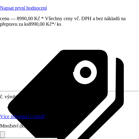
Napsat první hodnocení
cenu — 8990,00 Kč * Všechny ceny vč. DPH a bez nákladů na
přepravu za ks
8990,00 Kč
*
/
ks
č. výrobku
8595701
Materiál
:
Ocel, Plast
Více informací o zboží
Množství (ks)