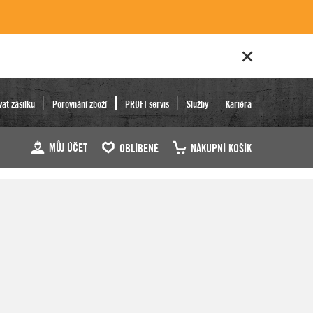
vat zásilku
Porovnání zboží
PROFI servis
Služby
Kariéra
MŮJ ÚČET
OBLÍBENÉ
NÁKUPNÍ KOŠÍK