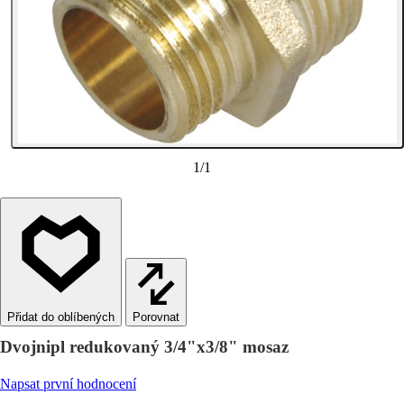
1
/
1
Porovnat
Dvojnipl redukovaný 3/4"x3/8" mosaz
Napsat první hodnocení