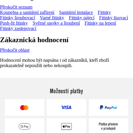
Přeskočit seznam
Koupelna a sanitární zařízení
Sanitární instalace
Fitinky
Fitinky šroubovací
Varné fitinky
Fitinky pájecí
Fitinky lisovací
Push-fit fitinky
Svěrné spojky a šroubení
Fitinky na lepení
Fitinky zaslepovací
Zákaznická hodnocení
Přeskočit oblast
Hodnocení mohou být napsána i od zákazníků, kteří zboží
prokazatelně nepoužili nebo nekoupili.
Možnosti platby