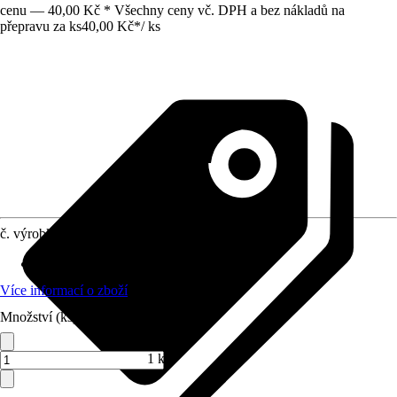
cenu — 40,00 Kč * Všechny ceny vč. DPH a bez nákladů na
přepravu za ks
40,00 Kč
*
/
ks
č. výrobku
5240292
Využití
:
Spojování, Šroubování
Více informací o zboží
Množství (ks)
1 ks