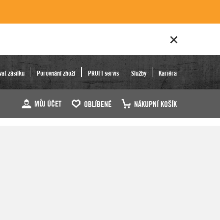
vat zásilku
Porovnání zboží
PROFI servis
Služby
Kariéra
MŮJ ÚČET
OBLÍBENÉ
NÁKUPNÍ KOŠÍK