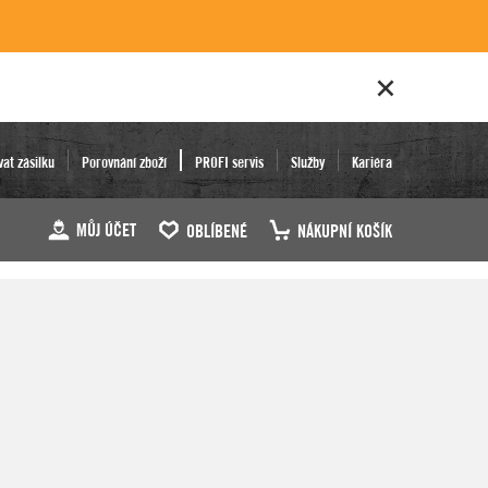
vat zásilku
Porovnání zboží
PROFI servis
Služby
Kariéra
MŮJ ÚČET
OBLÍBENÉ
NÁKUPNÍ KOŠÍK