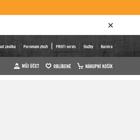
vat zásilku
Porovnání zboží
PROFI servis
Služby
Kariéra
MŮJ ÚČET
OBLÍBENÉ
NÁKUPNÍ KOŠÍK