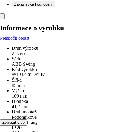
Zákaznická hodnocení
Informace o výrobku
Přeskočit oblast
Druh výrobku
Zásuvka
Série
ABB Swing
Kód výrobku
5513J-C02357 B1
Šířka
85 mm
Výška
109 mm
Hloubka
41,7 mm
Druh montáže
Podomítkové
Druh ochrany
Zobrazit více
IP 20