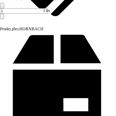
1 ks
Prodej přes:
HORNBACH