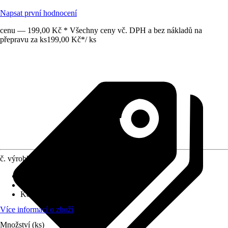
Napsat první hodnocení
cenu — 199,00 Kč * Všechny ceny vč. DPH a bez nákladů na
přepravu za ks
199,00 Kč
*
/
ks
č. výrobku
7713619
Druh výrobku
:
Zásuvka
Druh montáže
:
Podomítkové
Kód výrobku
:
5513J-C02357 B1
Více informací o zboží
Množství (ks)