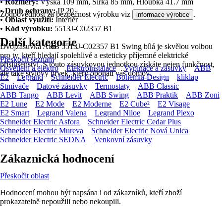
•
Rozměry:
Výška 109 mm, Šířka 85 mm, Hloubka 41.7 mm
•
Druh ochrany:
IP 20
Zodpovědnost za bezpečnost výrobku viz
.
informace výrobce
•
Oblast využití:
Interiér
•
Kód výrobku:
5513J-C02357 B1
Další kategorie
Dvojzásuvka ABB 5513J-C02357 B1 Swing bílá je skvělou volbou
pro ty, kteří hledají spolehlivé a esteticky příjemné elektrické
Přeskočit seznam
příslušenství. S touto zásuvkovou jednotkou získáte nejen funkčnost,
Osvětlení a elektro
Elektroinstalace
Vypínače a zásuvky
ABB
ale také stylový prvek, který obohatí váš domov.
E2
Legrand
Schneider Electric
Bohemia-Design
kliklap
Stmívače
Datové zásuvky
Termostaty
ABB Classic
ABB Tango
ABB Levit
ABB Swing
ABB Praktik
ABB Zoni
E2 Lune
E2 Mode
E2 Moderne
E2 Cube²
E2 Visage
E2 Smart
Legrand Valena
Legrand Niloe
Legrand Plexo
Schneider Electric Asfora
Schneider Electric Cedar Plus
Schneider Electric Mureva
Schneider Electric Nová Unica
Schneider Electric SEDNA
Venkovní zásuvky
Zákaznická hodnocení
Přeskočit oblast
Hodnocení mohou být napsána i od zákazníků, kteří zboží
prokazatelně nepoužili nebo nekoupili.