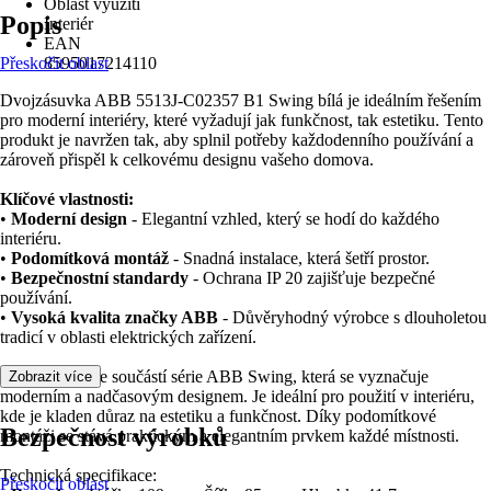
Oblast využití
Popis
Interiér
EAN
Přeskočit oblast
8595017214110
Dvojzásuvka ABB 5513J-C02357 B1 Swing bílá je ideálním řešením
pro moderní interiéry, které vyžadují jak funkčnost, tak estetiku. Tento
produkt je navržen tak, aby splnil potřeby každodenního používání a
zároveň přispěl k celkovému designu vašeho domova.
Klíčové vlastnosti:
•
Moderní design
- Elegantní vzhled, který se hodí do každého
interiéru.
•
Podomítková montáž
- Snadná instalace, která šetří prostor.
•
Bezpečnostní standardy
- Ochrana IP 20 zajišťuje bezpečné
používání.
•
Vysoká kvalita značky ABB
- Důvěryhodný výrobce s dlouholetou
tradicí v oblasti elektrických zařízení.
Dvojzásuvka je součástí série ABB Swing, která se vyznačuje
Zobrazit více
moderním a nadčasovým designem. Je ideální pro použití v interiéru,
kde je kladen důraz na estetiku a funkčnost. Díky podomítkové
Bezpečnost výrobků
montáži se stává praktickým a elegantním prvkem každé místnosti.
Technická specifikace:
Přeskočit oblast