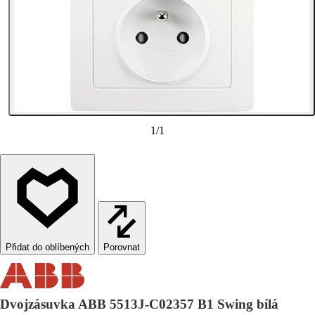
1
/
1
Porovnat
Dvojzásuvka ABB 5513J-C02357 B1 Swing bílá